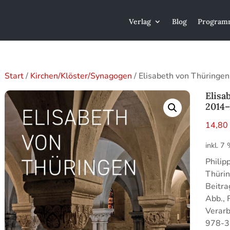
Verlag
Blog
Program
Start
/
Kirchen/Klöster/Synagogen
/ Elisabeth von Thüringe
Elisa
2014
14,8
inkl. 7
Philip
Thüri
Beitra
Abb., 
Verarb
978-3