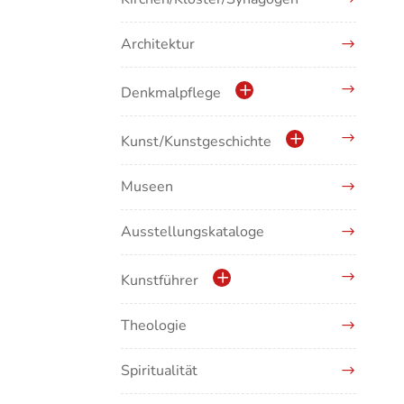
Architektur
Denkmalpflege
Kulturdenkmale in Baden-
Kunst/Kunstgeschichte
Württemberg
Museen
Antike/Mittelalter
Ausstellungskataloge
Renaissance/Barock/19.
Jahrhundert
Kunstführer
Moderne/Gegenwartskunst
Theologie
Abonnement Kunstführer
Übergreifende Darstellungen
Spiritualität
Kunstführer A