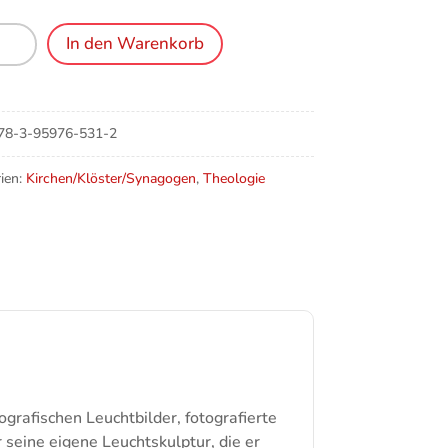
eth
In den Warenkorb
ngen
78-3-95976-531-2
n
ien:
Kirchen/Klöster/Synagogen
,
Theologie
e
ografischen Leuchtbilder, fotografierte
 seine eigene Leuchtskulptur, die er