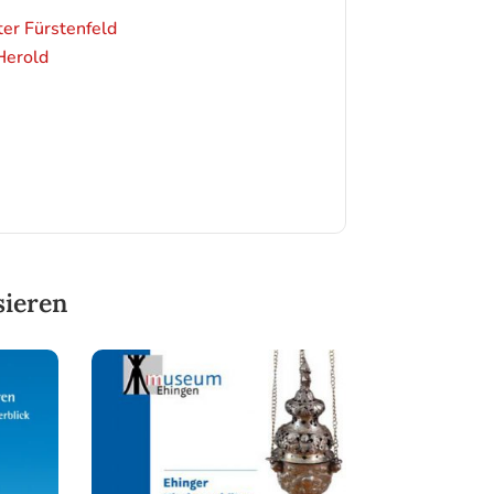
ter Fürstenfeld
Herold
sieren