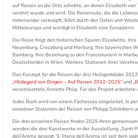
auf Reisen an die Orte schickte, an denen Elisabeth von
verehrt wurde und wird. Die Reiseroute, die die Lebens
miteinander verknüpft, führt durch den Osten und Wes
Mitteleuropa und würdigt in Elisabeth eine Europäerin.
Die Reise folgt den historischen Spuren Elisabeths, ihr
Neuenburg, Creuzburg und Marburg. Ihre bayerischen W
Bamberg. Ihre Beziehung zu den Franziskanern in Marb
Deutschorden in Wien. Weitere Stationen ihrer Verehru
Das Konzept für die Reisen der drei Heiligenbilder 201
„Hildegard von Bingen – Auf Reisen 2012–2025“
und
„B
verantwortete Annette Philp. Für das Projekt arbeitete
Jedes Buch wird von einem Fachessay eingeleitet. In pe
einzelnen Stationen der Reisen von Philipp Schönborn u
Die drei einzelnen Reisen finden 2025 ihren gemeinsam
werden die drei Kunstwerke in der Ausstellung „Santi Pel
dell’Anima gezeigt. S. Maria dell’Anima ist seit dem spä