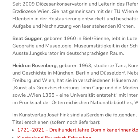
Seit 2009 Diözesankonservatorin und Leiterin des Refe
Erzdiözese Wien. Sie hat gemeinsam mit der TU Wien ei
Elfenbein in der Restaurierung entwickelt und beschäfti
Aufgabe und Nachnutzung von leer stehenden Kirchen.
Beat Gugger
, geboren 1960 in Biel/Bienne, lebt in Luz
Geografie und Museologie. Museumstätigkeit in der Schw
Ausstellungskurator im deutschsprachigen Raum.
Heidrun Rosenberg
, geboren 1963, studierte Tanz, Kun
und Geschichte in München, Berlin und Düsseldorf. Neb
Freiburg und Wien, hat sie in verschiedenen Häusern a
„Kunst als Grenzbeschreitung. John Cage und die Mode
sowie „Wien 1365 – eine Universität entsteht“ mit Inte
im Prunksaal der Österreichischen Nationalbibliothek, 
Im Kunstverlag Josef Fink sind außerdem die folgenden, 
Titel erschienen (sofern noch lieferbar):
1721–2021 – Dreihundert Jahre Dominikanerinnenklo