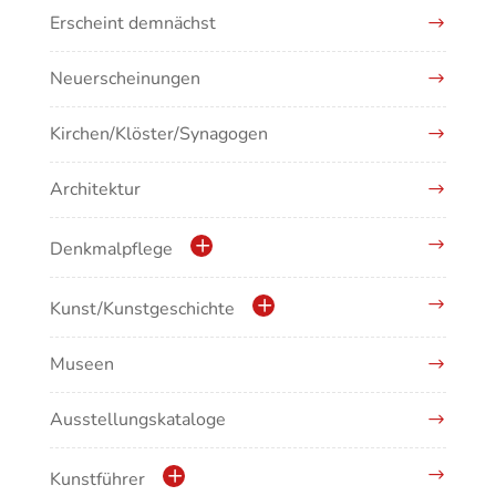
Erscheint demnächst
Neuerscheinungen
Kirchen/Klöster/Synagogen
Architektur
Denkmalpflege
Kulturdenkmale in Baden-Württemberg
Kunst/Kunstgeschichte
Museen
Antike/Mittelalter
Ausstellungskataloge
Renaissance/Barock/19. Jahrhundert
Moderne/Gegenwartskunst
Kunstführer