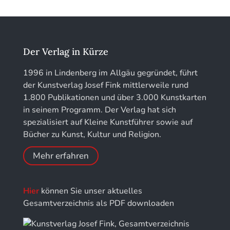
Kunstführer K
löhe:porträts
Kunstführer L
Jahrbuch des Landkreises Lindau
Der Verlag in Kürze
Kunstführer M
Jahresschriften der DGC Deutsche Gesellschaft
1996 in Lindenberg im Allgäu gegründet, führt
für Chronometrie
der Kunstverlag Josef Fink mittlerweile rund
Kunstführer NO
1.800 Publikationen und über 3.000 Kunstkarten
Jahrbuch der Stiftung Thüringer Schlösser und
in seinem Programm. Der Verlag hat sich
Gärten
Kunstführer PQ
spezialisiert auf Kleine Kunstführer sowie auf
Bücher zu Kunst, Kultur und Religion.
Kunstführer R
Mehr erfahren
Kunstführer S
Hier
können Sie unser aktuelles
Kunstführer Sch
Gesamtverzeichnis als PDF downloaden
Kunstführer St