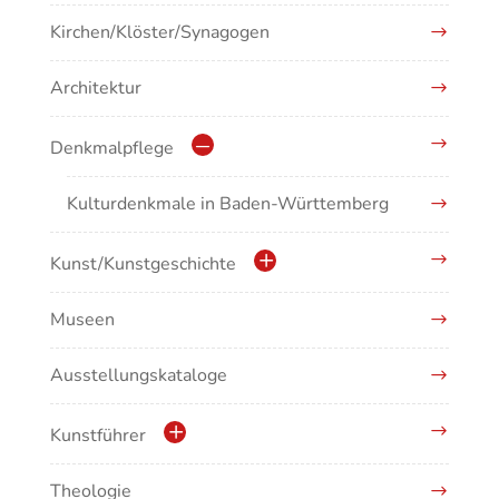
Kirchen/Klöster/Synagogen
Architektur
Denkmalpflege
Kulturdenkmale in Baden-Württemberg
Kunst/Kunstgeschichte
Museen
Antike/Mittelalter
Ausstellungskataloge
Renaissance/Barock/19. Jahrhundert
Moderne/Gegenwartskunst
Kunstführer
Übergreifende Darstellungen
Theologie
Abonnement Kunstführer