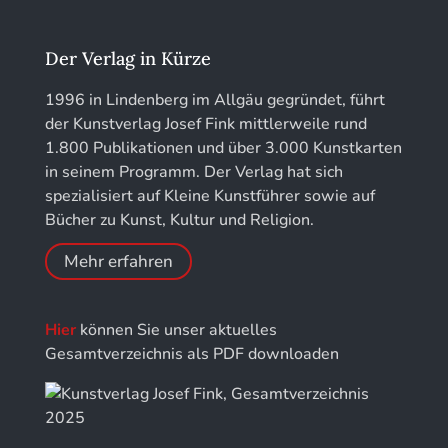
Kunstführer L
Jahrbuch des Landkreises Lindau
Der Verlag in Kürze
Kunstführer M
Jahresschriften der DGC Deutsche Gesellschaft
1996 in Lindenberg im Allgäu gegründet, führt
für Chronometrie
der Kunstverlag Josef Fink mittlerweile rund
Kunstführer NO
1.800 Publikationen und über 3.000 Kunstkarten
Jahrbuch der Stiftung Thüringer Schlösser und
in seinem Programm. Der Verlag hat sich
Gärten
Kunstführer PQ
spezialisiert auf Kleine Kunstführer sowie auf
Bücher zu Kunst, Kultur und Religion.
Kunstführer R
Mehr erfahren
Kunstführer S
Hier
können Sie unser aktuelles
Kunstführer Sch
Gesamtverzeichnis als PDF downloaden
Kunstführer St
Kunstführer T-V