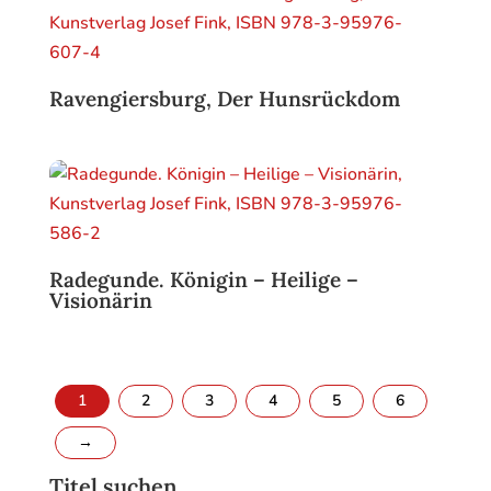
Ravengiersburg, Der Hunsrückdom
Radegunde. Königin – Heilige –
Visionärin
1
2
3
4
5
6
→
Titel suchen