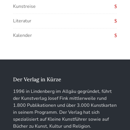
Kunstführer F
Musikgeschichte
Kunstreise
Schriftenreihe des Bayerischen Landesamtes
für Denkmalpflege
Kunstführer G
Literatur
EOTHEN
Kunstführer H
Kalender
Jahrbuch des Vereins für Christliche Kunst in
Kunstführer IJ
München
Kunstführer K
löhe:porträts
Kunstführer L
Jahrbuch des Landkreises Lindau
Der Verlag in Kürze
Kunstführer M
Jahresschriften der DGC Deutsche Gesellschaft
1996 in Lindenberg im Allgäu gegründet, führt
für Chronometrie
der Kunstverlag Josef Fink mittlerweile rund
Kunstführer NO
1.800 Publikationen und über 3.000 Kunstkarten
Jahrbuch der Stiftung Thüringer Schlösser und
in seinem Programm. Der Verlag hat sich
Gärten
Kunstführer PQ
spezialisiert auf Kleine Kunstführer sowie auf
Bücher zu Kunst, Kultur und Religion.