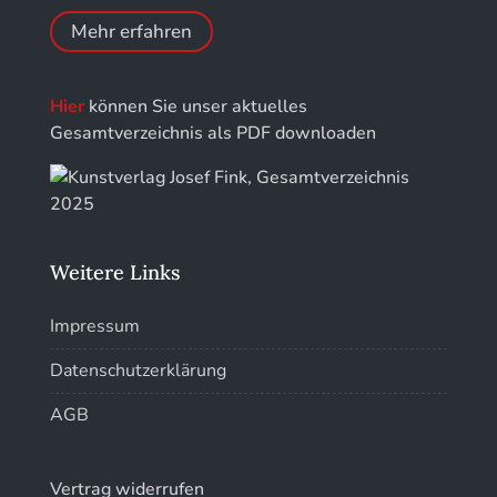
Kunstführer R
Mehr erfahren
Kunstführer S
Hier
können Sie unser aktuelles
Kunstführer Sch
Gesamtverzeichnis als PDF downloaden
Kunstführer St
Kunstführer T-V
Weitere Links
Kunstführer W
Impressum
Kunstführer XYZ
Datenschutzerklärung
AGB
Vertrag widerrufen