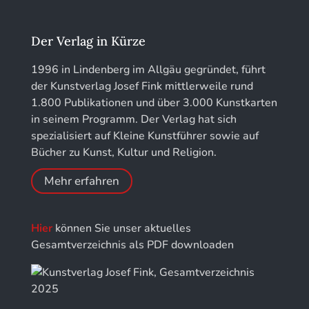
Kunstführer L
Jahrbuch des Landkreises Lindau
Der Verlag in Kürze
Kunstführer M
Jahresschriften der DGC Deutsche Gesellschaft
1996 in Lindenberg im Allgäu gegründet, führt
für Chronometrie
der Kunstverlag Josef Fink mittlerweile rund
Kunstführer NO
1.800 Publikationen und über 3.000 Kunstkarten
Jahrbuch der Stiftung Thüringer Schlösser und
in seinem Programm. Der Verlag hat sich
Gärten
Kunstführer PQ
spezialisiert auf Kleine Kunstführer sowie auf
Bücher zu Kunst, Kultur und Religion.
Kunstführer R
Mehr erfahren
Kunstführer S
Hier
können Sie unser aktuelles
Kunstführer Sch
Gesamtverzeichnis als PDF downloaden
Kunstführer St
Kunstführer T-V