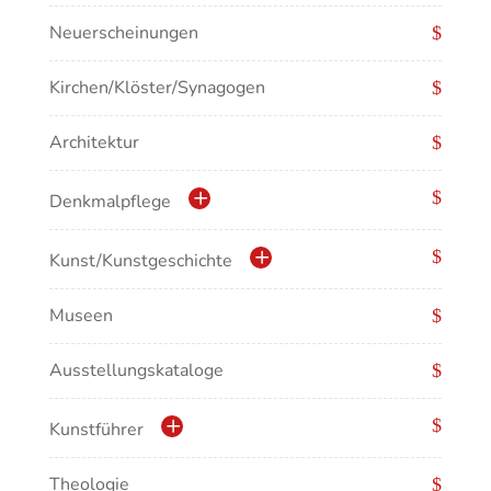
Neuerscheinungen
Kirchen/Klöster/Synagogen
Architektur
Denkmalpflege
Kulturdenkmale in Baden-Württemberg
Kunst/Kunstgeschichte
Museen
Antike/Mittelalter
Ausstellungskataloge
Renaissance/Barock/19. Jahrhundert
Moderne/Gegenwartskunst
Kunstführer
Übergreifende Darstellungen
Theologie
Abonnement Kunstführer