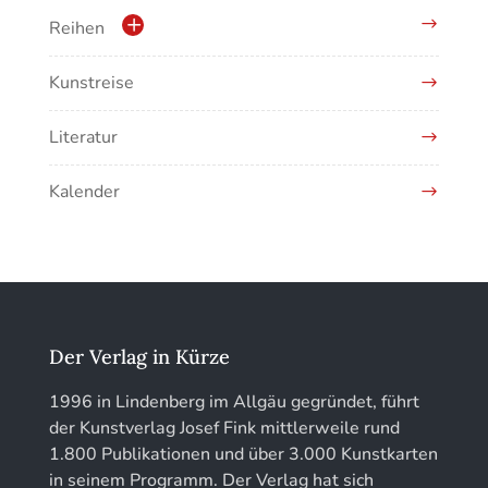
Kunstführer E
Krippen
Reihen
Kunstführer F
Musikgeschichte
Kunstreise
Schriftenreihe des Bayerischen Landesamtes
für Denkmalpflege
Kunstführer G
Literatur
EOTHEN
Kunstführer H
Kalender
Jahrbuch des Vereins für Christliche Kunst in
Kunstführer IJ
München
Kunstführer K
löhe:porträts
Kunstführer L
Jahrbuch des Landkreises Lindau
Der Verlag in Kürze
Kunstführer M
Jahresschriften der DGC Deutsche Gesellschaft
1996 in Lindenberg im Allgäu gegründet, führt
für Chronometrie
der Kunstverlag Josef Fink mittlerweile rund
Kunstführer NO
1.800 Publikationen und über 3.000 Kunstkarten
Jahrbuch der Stiftung Thüringer Schlösser und
in seinem Programm. Der Verlag hat sich