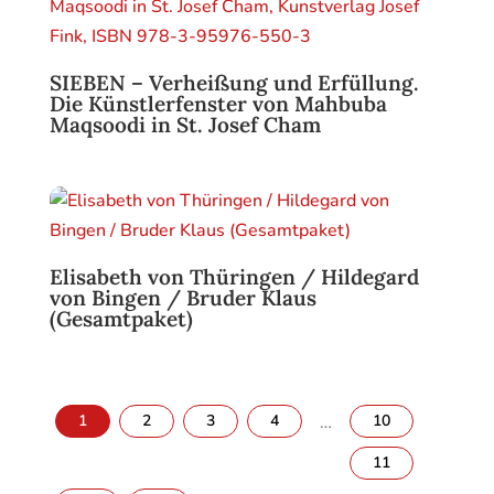
SIEBEN – Verheißung und Erfüllung.
Die Künstlerfenster von Mahbuba
Maqsoodi in St. Josef Cham
Elisabeth von Thüringen / Hildegard
von Bingen / Bruder Klaus
(Gesamtpaket)
1
2
3
4
…
10
11