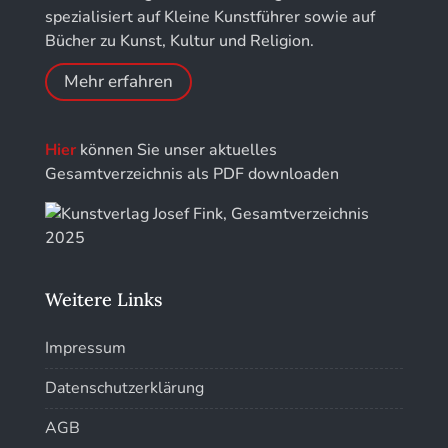
Gärten
Kunstführer PQ
spezialisiert auf Kleine Kunstführer sowie auf
Bücher zu Kunst, Kultur und Religion.
Kunstführer R
Mehr erfahren
Kunstführer S
Hier
können Sie unser aktuelles
Kunstführer Sch
Gesamtverzeichnis als PDF downloaden
Kunstführer St
Kunstführer T-V
Weitere Links
Kunstführer W
Impressum
Kunstführer XYZ
Datenschutzerklärung
AGB