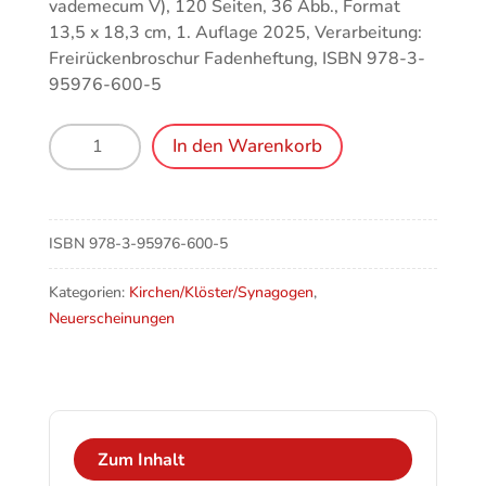
vademecum V), 120 Seiten, 36 Abb., Format
13,5 x 18,3 cm, 1. Auflage 2025, Verarbeitung:
Freirückenbroschur Fadenheftung, ISBN 978-3-
95976-600-5
vvaldo
In den Warenkorb
–
Fürstäbte
als
Ordensritter
ISBN
978-3-95976-600-5
des
Hauses
Kategorien:
Kirchen/Klöster/Synagogen
,
Savoyen
Neuerscheinungen
Menge
Zum Inhalt