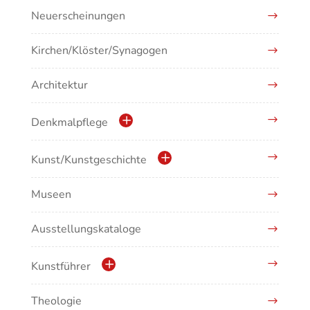
Neuerscheinungen
Kirchen/Klöster/Synagogen
Architektur
Denkmalpflege
Kulturdenkmale in Baden-Württemberg
Kunst/Kunstgeschichte
Museen
Antike/Mittelalter
Ausstellungskataloge
Renaissance/Barock/19. Jahrhundert
Moderne/Gegenwartskunst
Kunstführer
Übergreifende Darstellungen
Theologie
Abonnement Kunstführer