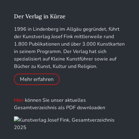
Kunstführer L
Jahrbuch des Landkreises Lindau
Der Verlag in Kürze
Kunstführer M
Jahresschriften der DGC Deutsche Gesellschaft
1996 in Lindenberg im Allgäu gegründet, führt
für Chronometrie
der Kunstverlag Josef Fink mittlerweile rund
Kunstführer NO
1.800 Publikationen und über 3.000 Kunstkarten
Jahrbuch der Stiftung Thüringer Schlösser und
in seinem Programm. Der Verlag hat sich
Gärten
Kunstführer PQ
spezialisiert auf Kleine Kunstführer sowie auf
Bücher zu Kunst, Kultur und Religion.
Kunstführer R
Mehr erfahren
Kunstführer S
Hier
können Sie unser aktuelles
Kunstführer Sch
Gesamtverzeichnis als PDF downloaden
Kunstführer St
Kunstführer T-V