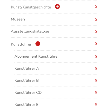
Kulturdenkmale in Baden-Württemberg
Kunst/Kunstgeschichte
Museen
Antike/Mittelalter
Ausstellungskataloge
Renaissance/Barock/19. Jahrhundert
Moderne/Gegenwartskunst
Kunstführer
Übergreifende Darstellungen
Abonnement Kunstführer
Kunstführer A
Kunstführer B
Kunstführer CD
Kunstführer E