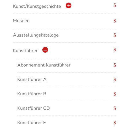
Kulturdenkmale in Baden-Württemberg
Kunst/Kunstgeschichte
Museen
Antike/Mittelalter
Ausstellungskataloge
Renaissance/Barock/19. Jahrhundert
Moderne/Gegenwartskunst
Kunstführer
Übergreifende Darstellungen
Abonnement Kunstführer
Kunstführer A
Kunstführer B
Kunstführer CD
Kunstführer E