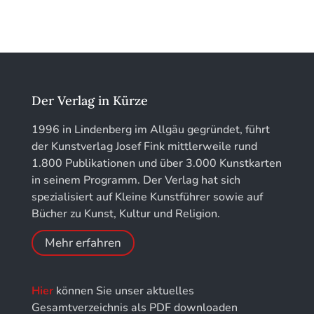
Jahrbuch des Vereins für Christliche Kunst in
Kunstführer IJ
München
Kunstführer K
löhe:porträts
Kunstführer L
Jahrbuch des Landkreises Lindau
Der Verlag in Kürze
Kunstführer M
Jahresschriften der DGC Deutsche Gesellschaft
1996 in Lindenberg im Allgäu gegründet, führt
für Chronometrie
der Kunstverlag Josef Fink mittlerweile rund
Kunstführer NO
1.800 Publikationen und über 3.000 Kunstkarten
Jahrbuch der Stiftung Thüringer Schlösser und
in seinem Programm. Der Verlag hat sich
Gärten
Kunstführer PQ
spezialisiert auf Kleine Kunstführer sowie auf
Bücher zu Kunst, Kultur und Religion.
Kunstführer R
Mehr erfahren
Kunstführer S
Hier
können Sie unser aktuelles
Kunstführer Sch
Gesamtverzeichnis als PDF downloaden