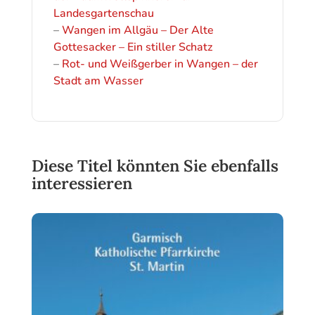
Landesgartenschau
–
Wangen im Allgäu – Der Alte
Gottesacker – Ein stiller Schatz
–
Rot- und Weißgerber in Wangen – der
Stadt am Wasser
Diese Titel könnten Sie ebenfalls
interessieren