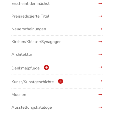
Erscheint demnächst
Preisreduzierte Titel
Neuerscheinungen
Kirchen/Klöster/Synagogen
Architektur
Denkmalpflege
Kulturdenkmale in Baden-Württemberg
Kunst/Kunstgeschichte
Museen
Antike/Mittelalter
Ausstellungskataloge
Renaissance/Barock/19. Jahrhundert