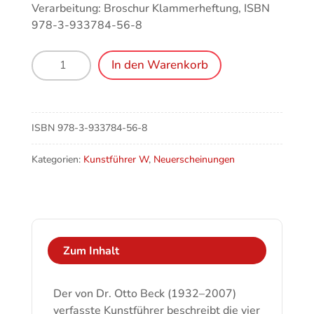
Verarbeitung: Broschur Klammerheftung, ISBN
978-3-933784-56-8
Wangen
In den Warenkorb
im
Allgäu,
Katholische
Kirchen
ISBN
978-3-933784-56-8
Menge
Kategorien:
Kunstführer W
,
Neuerscheinungen
Zum Inhalt
Der von Dr. Otto Beck (1932–2007)
verfasste Kunstführer beschreibt die vier