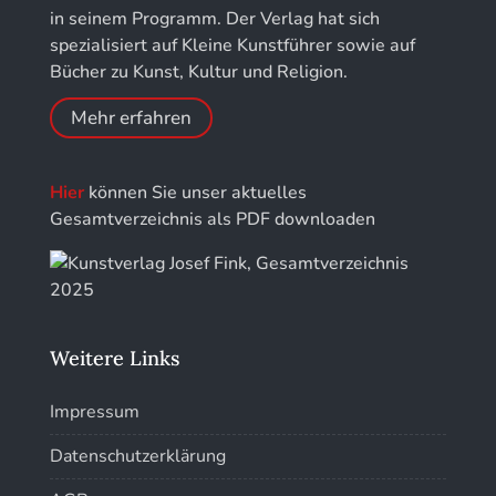
Jahrbuch der Stiftung Thüringer Schlösser und
in seinem Programm. Der Verlag hat sich
Gärten
Kunstführer PQ
spezialisiert auf Kleine Kunstführer sowie auf
Bücher zu Kunst, Kultur und Religion.
Kunstführer R
Mehr erfahren
Kunstführer S
Hier
können Sie unser aktuelles
Kunstführer Sch
Gesamtverzeichnis als PDF downloaden
Kunstführer St
Kunstführer T-V
Weitere Links
Kunstführer W
Impressum
Kunstführer XYZ
Datenschutzerklärung