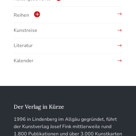
Kunstführer E
Krippen
Reihen
Kunstführer F
Musikgeschichte
Kunstreise
Schriftenreihe des Bayerischen Landesamtes
für Denkmalpflege
Kunstführer G
Literatur
EOTHEN
Kunstführer H
Kalender
Jahrbuch des Vereins für Christliche Kunst in
Kunstführer IJ
München
Kunstführer K
löhe:porträts
Kunstführer L
Jahrbuch des Landkreises Lindau
Der Verlag in Kürze
Kunstführer M
Jahresschriften der DGC Deutsche Gesellschaft
1996 in Lindenberg im Allgäu gegründet, führt
für Chronometrie
der Kunstverlag Josef Fink mittlerweile rund
Kunstführer NO
1.800 Publikationen und über 3.000 Kunstkarten