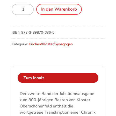
Kloster
In den Warenkorb
Oberschönenfeld
-
Die
Chronik
ISBN
978-3-89870-686-5
der
Elisabeth
Kategorie:
Kirchen/Klöster/Synagogen
Herold
Menge
Zum Inhalt
Der zweite Band der Jubiläumsausgabe
zum 800-jährigen Besten von Kloster
Oberschönenfeld enthält die
wortgetreue Transkription einer Chronik