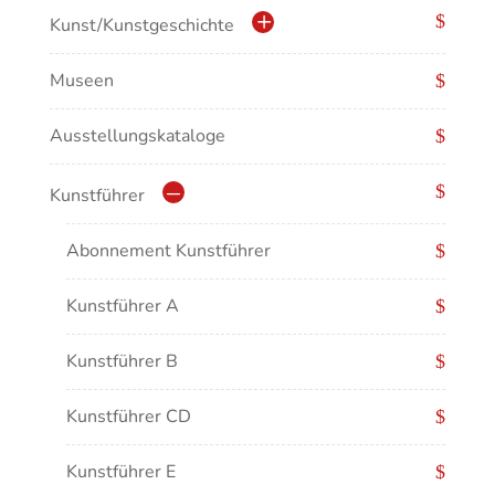
Kulturdenkmale in Baden-Württemberg
Kunst/Kunstgeschichte
Museen
Antike/Mittelalter
Ausstellungskataloge
Renaissance/Barock/19. Jahrhundert
Moderne/Gegenwartskunst
Kunstführer
Übergreifende Darstellungen
Abonnement Kunstführer
Kunstführer A
Kunstführer B
Kunstführer CD
Kunstführer E