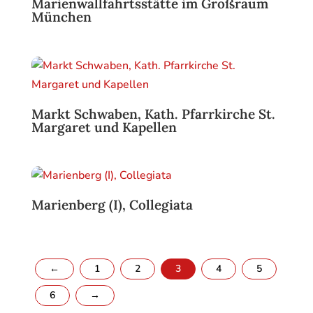
Marienwallfahrtsstätte im Großraum
München
Markt Schwaben, Kath. Pfarrkirche St.
Margaret und Kapellen
Marienberg (I), Collegiata
←
1
2
3
4
5
6
→