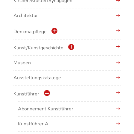
Kirchen/Klöster/Synagogen
Architektur
Denkmalpflege
Kulturdenkmale in Baden-Württemberg
Kunst/Kunstgeschichte
Museen
Antike/Mittelalter
Ausstellungskataloge
Renaissance/Barock/19. Jahrhundert
Moderne/Gegenwartskunst
Kunstführer
Übergreifende Darstellungen
Abonnement Kunstführer
Kunstführer A