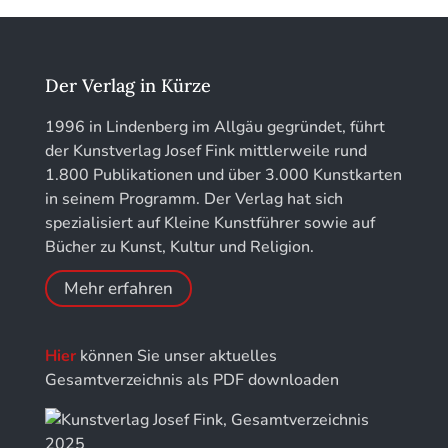
löhe:porträts
Jahrbuch des Landkreises Lindau
Der Verlag in Kürze
Jahresschriften der DGC Deutsche Gesellschaft
1996 in Lindenberg im Allgäu gegründet, führt
für Chronometrie
der Kunstverlag Josef Fink mittlerweile rund
1.800 Publikationen und über 3.000 Kunstkarten
Jahrbuch der Stiftung Thüringer Schlösser und
in seinem Programm. Der Verlag hat sich
Gärten
spezialisiert auf Kleine Kunstführer sowie auf
Bücher zu Kunst, Kultur und Religion.
Mehr erfahren
Hier
können Sie unser aktuelles
Gesamtverzeichnis als PDF downloaden