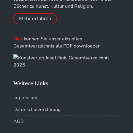
Bücher zu Kunst, Kultur und Religion.
Kunstführer R
Mehr erfahren
Kunstführer S
Hier
können Sie unser aktuelles
Kunstführer Sch
Gesamtverzeichnis als PDF downloaden
Kunstführer St
Kunstführer T-V
Weitere Links
Kunstführer W
Impressum
Kunstführer XYZ
Datenschutzerklärung
AGB