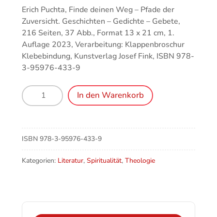
Erich Puchta, Finde deinen Weg – Pfade der
Zuversicht. Geschichten – Gedichte – Gebete,
216 Seiten, 37 Abb., Format 13 x 21 cm, 1.
Auflage 2023, Verarbeitung: Klappenbroschur
Klebebindung, Kunstverlag Josef Fink, ISBN 978-
3-95976-433-9
Finde
In den Warenkorb
deinen
Weg
–
Pfade
ISBN
978-3-95976-433-9
der
Zuversicht
Kategorien:
Literatur
,
Spiritualität
,
Theologie
Menge