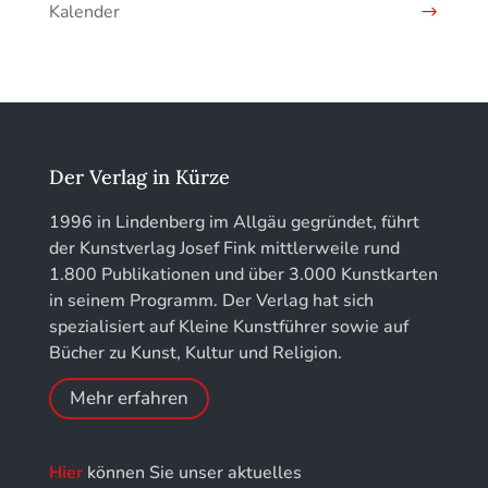
Kalender
Jahrbuch des Vereins für Christliche Kunst in
Kunstführer IJ
München
Kunstführer K
löhe:porträts
Kunstführer L
Jahrbuch des Landkreises Lindau
Der Verlag in Kürze
Kunstführer M
Jahresschriften der DGC Deutsche Gesellschaft
1996 in Lindenberg im Allgäu gegründet, führt
für Chronometrie
der Kunstverlag Josef Fink mittlerweile rund
Kunstführer NO
1.800 Publikationen und über 3.000 Kunstkarten
Jahrbuch der Stiftung Thüringer Schlösser und
in seinem Programm. Der Verlag hat sich
Gärten
Kunstführer PQ
spezialisiert auf Kleine Kunstführer sowie auf
Bücher zu Kunst, Kultur und Religion.
Kunstführer R
Mehr erfahren
Kunstführer S
Hier
können Sie unser aktuelles