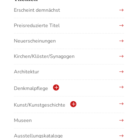
Erscheint demnächst
Preisreduzierte Titel
Neuerscheinungen
Kirchen/Klöster/Synagogen
Architektur
Denkmalpflege
Kulturdenkmale in Baden-Württemberg
Kunst/Kunstgeschichte
Museen
Antike/Mittelalter
Ausstellungskataloge
Renaissance/Barock/19. Jahrhundert