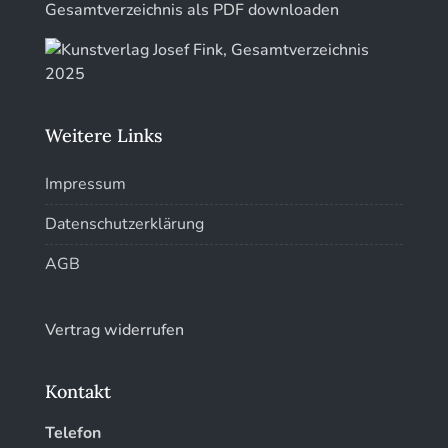
Kunstführer Sch
Gesamtverzeichnis als PDF downloaden
Kunstführer St
Kunstführer T-V
Weitere Links
Kunstführer W
Impressum
Kunstführer XYZ
Datenschutzerklärung
AGB
Vertrag widerrufen
Kontakt
Telefon