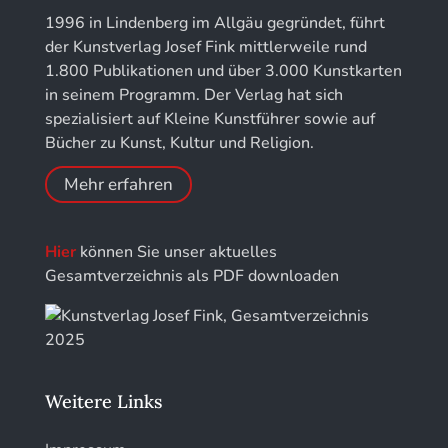
Kunstführer M
Jahresschriften der DGC Deutsche Gesellschaft
1996 in Lindenberg im Allgäu gegründet, führt
für Chronometrie
der Kunstverlag Josef Fink mittlerweile rund
Kunstführer NO
1.800 Publikationen und über 3.000 Kunstkarten
Jahrbuch der Stiftung Thüringer Schlösser und
in seinem Programm. Der Verlag hat sich
Gärten
Kunstführer PQ
spezialisiert auf Kleine Kunstführer sowie auf
Bücher zu Kunst, Kultur und Religion.
Kunstführer R
Mehr erfahren
Kunstführer S
Hier
können Sie unser aktuelles
Kunstführer Sch
Gesamtverzeichnis als PDF downloaden
Kunstführer St
Kunstführer T-V
Weitere Links
Kunstführer W