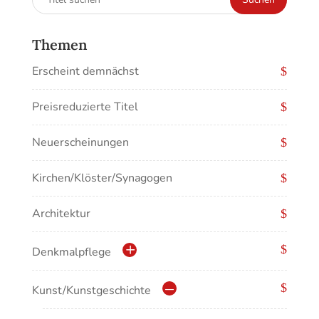
nach:
Themen
Erscheint demnächst
Preisreduzierte Titel
Neuerscheinungen
Kirchen/Klöster/Synagogen
Architektur
Denkmalpflege
Kulturdenkmale in Baden-Württemberg
Kunst/Kunstgeschichte