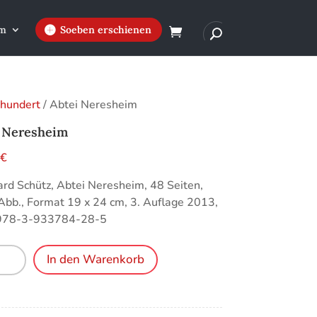
m
Soeben erschienen
rhundert
/ Abtei Neresheim
i Neresheim
0
€
rd Schütz, Abtei Neresheim, 48 Seiten,
 Abb., Format 19 x 24 cm, 3. Auflage 2013,
978-3-933784-28-5
In den Warenkorb
heim
e