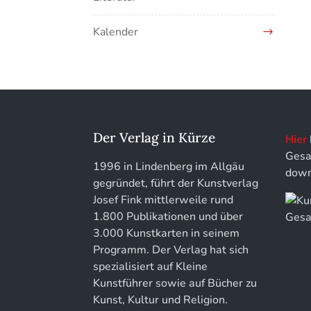
EOTHEN
Kunstführer H
Kalender
Jahrbuch des Vereins für
Kunstführer IJ
Christliche Kunst in München
Kunstführer K
löhe:porträts
Kunstführer L
Jahrbuch des Landkreises Lindau
Der Verlag in Kürze
Hier
Gesa
Kunstführer M
Jahresschriften der DGC
1996 in Lindenberg im Allgäu
down
Deutsche Gesellschaft für
gegründet, führt der Kunstverlag
Chronometrie
Kunstführer NO
Josef Fink mittlerweile rund
1.800 Publikationen und über
Jahrbuch der Stiftung Thüringer
Kunstführer PQ
3.000 Kunstkarten in seinem
Schlösser und Gärten
Programm. Der Verlag hat sich
spezialisiert auf Kleine
Kunstführer R
Kunstführer sowie auf Bücher zu
Kunst, Kultur und Religion.
Kunstführer S