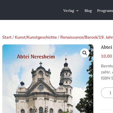
Verlag
Blog
Program
Start
/
Kunst/Kunstgeschichte
/
Renaissance/Barock/19. Jah
Abte
10,0
Bernha
zahlr.
ISBN 
Abtei
Neres
Meng