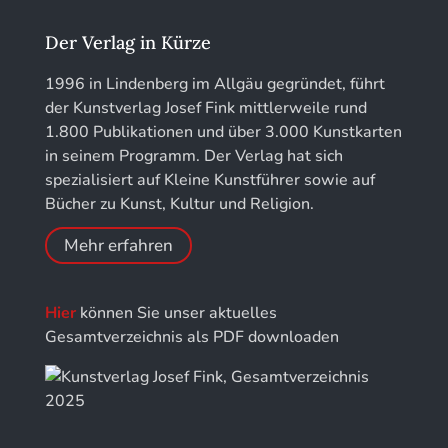
Kunstführer L
Jahrbuch des Landkreises Lindau
Der Verlag in Kürze
Kunstführer M
Jahresschriften der DGC Deutsche Gesellschaft
1996 in Lindenberg im Allgäu gegründet, führt
für Chronometrie
der Kunstverlag Josef Fink mittlerweile rund
Kunstführer NO
1.800 Publikationen und über 3.000 Kunstkarten
Jahrbuch der Stiftung Thüringer Schlösser und
in seinem Programm. Der Verlag hat sich
Gärten
Kunstführer PQ
spezialisiert auf Kleine Kunstführer sowie auf
Bücher zu Kunst, Kultur und Religion.
Kunstführer R
Mehr erfahren
Kunstführer S
Hier
können Sie unser aktuelles
Kunstführer Sch
Gesamtverzeichnis als PDF downloaden
Kunstführer St
Kunstführer T-V