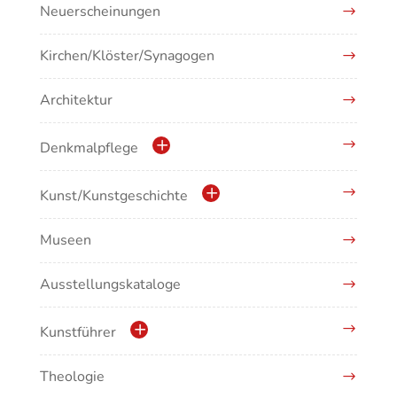
Neuerscheinungen
Kirchen/Klöster/Synagogen
Architektur
Denkmalpflege
Kulturdenkmale in Baden-Württemberg
Kunst/Kunstgeschichte
Museen
Antike/Mittelalter
Ausstellungskataloge
Renaissance/Barock/19. Jahrhundert
Moderne/Gegenwartskunst
Kunstführer
Übergreifende Darstellungen
Theologie
Abonnement Kunstführer