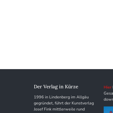
Kunstführer Sch
Kunstführer St
Kunstführer T-V
Kunstführer W
Kunstführer XYZ
Der Verlag in Kürze
Hier
Gesa
1996 in Lindenberg im Allgäu
down
gegründet, führt der Kunstverlag
Josef Fink mittlerweile rund