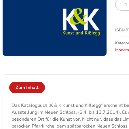
K&K
–
Kunst
und
Kißleg
ISBN
9
Meng
Kategor
Modern
Zum Inhalt
Das Katalogbuch „K & K Kunst und Kißlegg“ erscheint b
Ausstellung im Neuen Schloss. (6.4. bis 13.7.2014). Es 
besonderen Ort für die Kunst vor. Nicht nur, dass das „I
barocken Pfarrkirche, dem spätbarocken Neuen Schlos