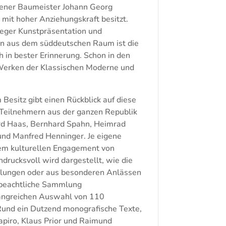
sener Baumeister Johann Georg
 mit hoher Anziehungskraft besitzt.
 reger Kunstpräsentation und
ten aus dem süddeutschen Raum ist die
 in bester Erinnerung. Schon in den
 Werken der Klassischen Moderne und
esitz gibt einen Rückblick auf diese
 Teilnehmern aus der ganzen Republik
rd Haas, Bernhard Spahn, Heimrad
und Manfred Henninger. Je eigene
em kulturellen Engagement von
rucksvoll wird dargestellt, wie die
llungen oder aus besonderen Anlässen
 beachtliche Sammlung
fangreichen Auswahl von 110
 Rund ein Dutzend monografische Texte,
piro, Klaus Prior und Raimund