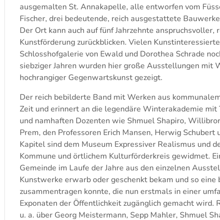
ausgemalten St. Annakapelle, alle entworfen vom Füs
Fischer, drei bedeutende, reich ausgestattete Bauwerke
Der Ort kann auch auf fünf Jahrzehnte anspruchsvoller,
Kunstförderung zurückblicken. Vielen Kunstinteressier
Schlosshofgalerie von Ewald und Dorothea Schrade noch
siebziger Jahren wurden hier große Ausstellungen mit
hochrangiger Gegenwartskunst gezeigt.
Der reich bebilderte Band mit Werken aus kommunalem B
Zeit und erinnert an die legendäre Winterakademie mit
und namhaften Dozenten wie Shmuel Shapiro, Willibro
Prem, den Professoren Erich Mansen, Herwig Schubert 
Kapitel sind dem Museum Expressiver Realismus und d
Kommune und örtlichem Kulturförderkreis gewidmet. Eind
Gemeinde im Laufe der Jahre aus den einzelnen Ausste
Kunstwerke erwarb oder geschenkt bekam und so eine
zusammentragen konnte, die nun erstmals in einer um
Exponaten der Öffentlichkeit zugänglich gemacht wird.
u. a. über Georg Meistermann, Sepp Mahler, Shmuel Sha