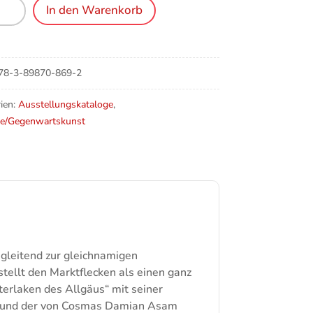
In den Warenkorb
g
78-3-89870-869-2
e
ien:
Ausstellungskataloge
,
e/Gegenwartskunst
egleitend zur gleichnamigen
stellt den Marktflecken als einen ganz
nterlaken des Allgäus“ mit seiner
s und der von Cosmas Damian Asam