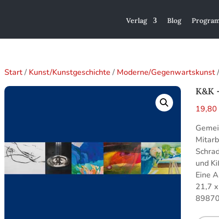
Verlag
Blog
Progra
Start
/
Kunst/Kunstgeschichte
/
Moderne/Gegenwartskunst
/
K&K –
19,8
Gemein
Mitarb
Schra
und K
Eine A
21,7 x
89870