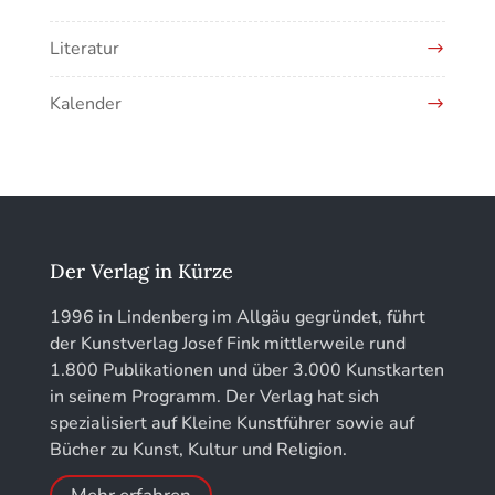
für Denkmalpflege
Literatur
EOTHEN
Kalender
Jahrbuch des Vereins für Christliche Kunst in
München
löhe:porträts
Jahrbuch des Landkreises Lindau
Der Verlag in Kürze
Jahresschriften der DGC Deutsche Gesellschaft
1996 in Lindenberg im Allgäu gegründet, führt
für Chronometrie
der Kunstverlag Josef Fink mittlerweile rund
1.800 Publikationen und über 3.000 Kunstkarten
Jahrbuch der Stiftung Thüringer Schlösser und
in seinem Programm. Der Verlag hat sich
Gärten
spezialisiert auf Kleine Kunstführer sowie auf
Bücher zu Kunst, Kultur und Religion.