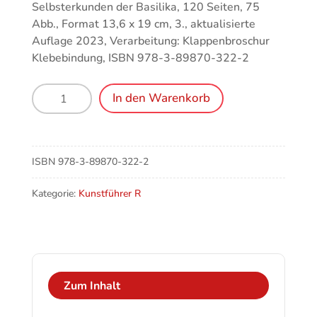
Selbsterkunden der Basilika, 120 Seiten, 75
Abb., Format 13,6 x 19 cm, 3., aktualisierte
Auflage 2023, Verarbeitung: Klappenbroschur
Klebebindung, ISBN 978-3-89870-322-2
St.
In den Warenkorb
Peter
in
Rom
-
ISBN
978-3-89870-322-2
Eine
Handreichung
Kategorie:
Kunstführer R
zur
Führung
oder
zum
Selbsterkunden
Zum Inhalt
der
Basilika