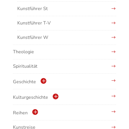
Kunstführer St
Kunstführer T-V
Kunstführer W
Theologie
Kunstführer XYZ
Spiritualität
Geschichte
Geschichte der Stadt Waldshut
Kulturgeschichte
Krippen
Reihen
Musikgeschichte
Kunstreise
Schriftenreihe des Bayerischen Landesamtes