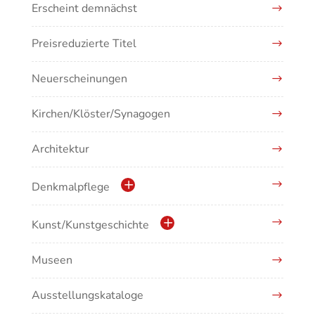
Erscheint demnächst
Preisreduzierte Titel
Neuerscheinungen
Kirchen/Klöster/Synagogen
Architektur
Denkmalpflege
Kulturdenkmale in Baden-Württemberg
Kunst/Kunstgeschichte
Museen
Antike/Mittelalter
Ausstellungskataloge
Renaissance/Barock/19. Jahrhundert