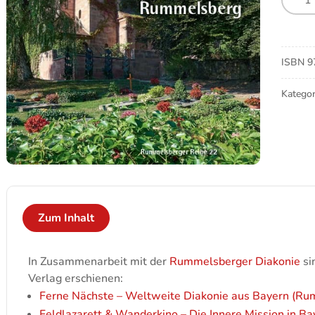
Friedh
Meng
ISBN
9
Kategor
Zum Inhalt
In Zusammenarbeit mit der
Rummelsberger Diakonie
si
Verlag erschienen:
Ferne Nächste – Weltweite Diakonie aus Bayern (Ru
Feldlazarett & Wanderkino – Die Innere Mission in Ba