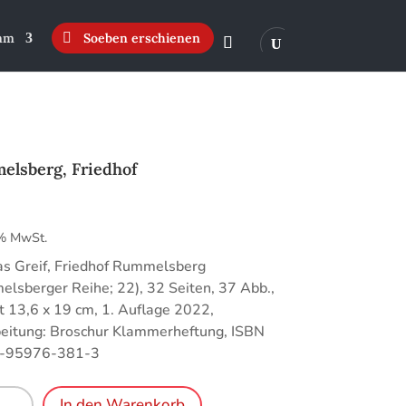
mm
Soeben erschienen
lsberg, Friedhof
€
 % MwSt.
s Greif, Friedhof Rummelsberg
lsberger Reihe; 22), 32 Seiten, 37 Abb.,
 13,6 x 19 cm, 1. Auflage 2022,
eitung: Broschur Klammerheftung, ISBN
-95976-381-3
lsberg,
In den Warenkorb