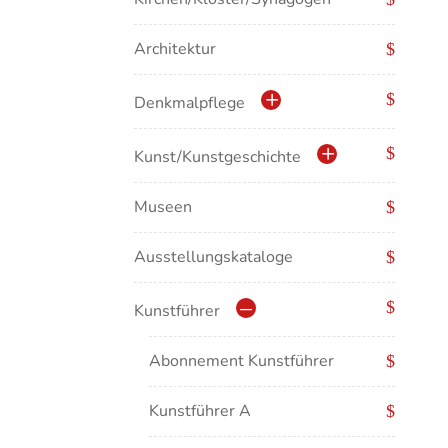
Architektur
Denkmalpflege
Kulturdenkmale in Baden-
Kunst/Kunstgeschichte
Württemberg
Museen
Antike/Mittelalter
Ausstellungskataloge
Renaissance/Barock/19.
Jahrhundert
Kunstführer
Moderne/Gegenwartskunst
Abonnement Kunstführer
Übergreifende Darstellungen
Kunstführer A