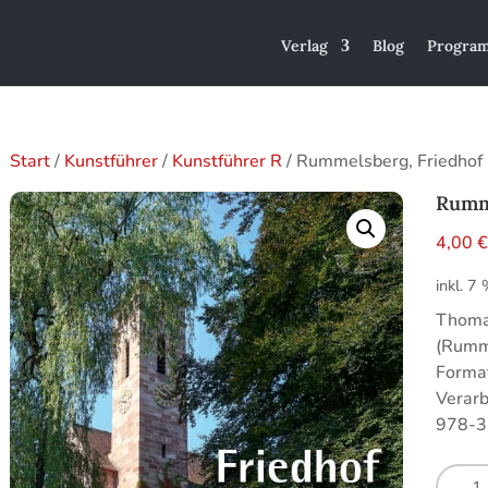
Verlag
Blog
Progra
Start
/
Kunstführer
/
Kunstführer R
/ Rummelsberg, Friedhof
Rumme
4,00
inkl. 7
Thoma
(Rumme
Format
Verarb
978-3
Rumme