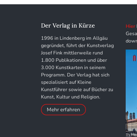
löhe:porträts
Jahrbuch des Landkreises Lindau
Der Verlag in Kürze
Hier
Gesa
Jahresschriften der DGC
1996 in Lindenberg im Allgäu
down
Deutsche Gesellschaft für
gegründet, führt der Kunstverlag
Chronometrie
Josef Fink mittlerweile rund
1.800 Publikationen und über
Jahrbuch der Stiftung Thüringer
3.000 Kunstkarten in seinem
Schlösser und Gärten
Programm. Der Verlag hat sich
spezialisiert auf Kleine
Kunstführer sowie auf Bücher zu
Kunst, Kultur und Religion.
Mehr erfahren