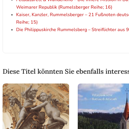
Weimarer Republik (Rumelsberger Reihe; 16)
Kaiser, Kanzler, Rummelsberger – 21 Fußnoten deut
Reihe; 15)
Die Philippuskirche Rummelsberg – Streiflichter aus
Diese Titel könnten Sie ebenfalls interes