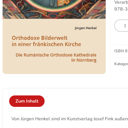
Verarb
978-3
Nürnb
Ortho
Bilder
in
einer
ISBN
9
fränki
Kirche
Kategor
–
Die
Rumän
Ortho
Kathed
Zum Inhalt
Meng
Von Jürgen Henkel sind im Kunstverlag Josef Fink außer