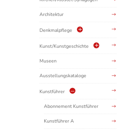
Architektur
Denkmalpflege
Kulturdenkmale in Baden-
Kunst/Kunstgeschichte
Württemberg
Museen
Antike/Mittelalter
Ausstellungskataloge
Renaissance/Barock/19.
Jahrhundert
Kunstführer
Moderne/Gegenwartskunst
Abonnement Kunstführer
Übergreifende Darstellungen
Kunstführer A