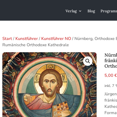
Verlag
Blog
Program
Start
/
Kunstführer
/
Kunstführer NO
/ Nürnberg, Orthodoxe Bi
Rumänische Orthodoxe Kathedrale
Nürnb
fränk
Ortho
5,00
inkl. 7
Jürgen
fränki
Kathed
Format