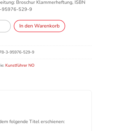
eitung: Broschur Klammerheftung, ISBN
-95976-529-9
erg,
In den Warenkorb
doxe
welt
78-3-95976-529-9
schen
ie:
Kunstführer NO
ische
doxe
rale
e
dem folgende Titel erschienen: