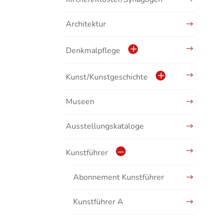
Architektur
Denkmalpflege
Kulturdenkmale in Baden-
Kunst/Kunstgeschichte
Württemberg
Museen
Antike/Mittelalter
Ausstellungskataloge
Renaissance/Barock/19.
Jahrhundert
Kunstführer
Moderne/Gegenwartskunst
Abonnement Kunstführer
Übergreifende Darstellungen
Kunstführer A