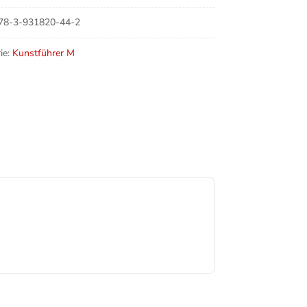
e
78-3-931820-44-2
ie:
Kunstführer M