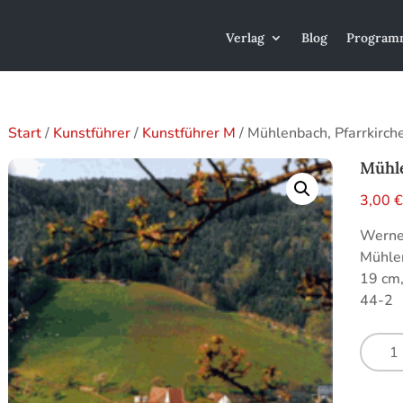
Verlag
Blog
Program
Start
/
Kunstführer
/
Kunstführer M
/ Mühlenbach, Pfarrkirche
Mühle
3,00
Werner
Mühlen
19 cm
44-2
Mühle
Pfarrk
St.