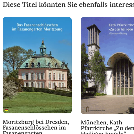
Diese Titel könnten Sie ebenfalls interes
Moritzburg bei Dresden,
München, Kath.
Fasanenschlösschen im
Pfarrkirche „Zu de
Fasanengarten
Heiligen Engeln“