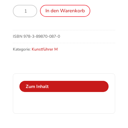
Menzberg
In den Warenkorb
(CH),
Kirche
St.
Theodul,
ISBN
978-3-89870-087-0
Kapellen,
Kreuze
Kategorie:
Kunstführer M
Menge
Zum Inhalt