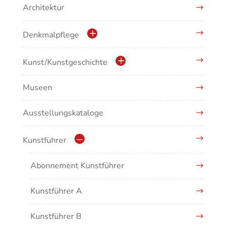
Architektur
Denkmalpflege
Kulturdenkmale in Baden-Württemberg
Kunst/Kunstgeschichte
Museen
Antike/Mittelalter
Ausstellungskataloge
Renaissance/Barock/19. Jahrhundert
Moderne/Gegenwartskunst
Kunstführer
Übergreifende Darstellungen
Abonnement Kunstführer
Kunstführer A
Kunstführer B