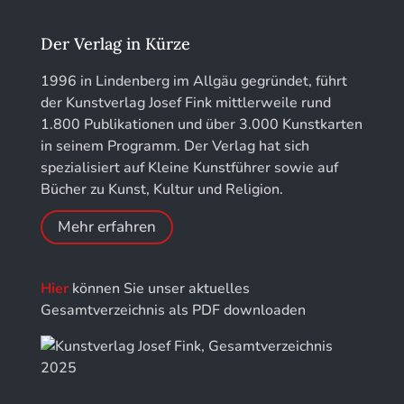
Jahrbuch des Landkreises Lindau
Der Verlag in Kürze
Jahresschriften der DGC Deutsche Gesellschaft
1996 in Lindenberg im Allgäu gegründet, führt
für Chronometrie
der Kunstverlag Josef Fink mittlerweile rund
1.800 Publikationen und über 3.000 Kunstkarten
Jahrbuch der Stiftung Thüringer Schlösser und
in seinem Programm. Der Verlag hat sich
Gärten
spezialisiert auf Kleine Kunstführer sowie auf
Bücher zu Kunst, Kultur und Religion.
Mehr erfahren
Hier
können Sie unser aktuelles
Gesamtverzeichnis als PDF downloaden