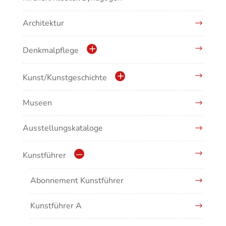
Architektur
Denkmalpflege
Kulturdenkmale in Baden-Württemberg
Kunst/Kunstgeschichte
Museen
Antike/Mittelalter
Ausstellungskataloge
Renaissance/Barock/19. Jahrhundert
Moderne/Gegenwartskunst
Kunstführer
Übergreifende Darstellungen
Abonnement Kunstführer
Kunstführer A