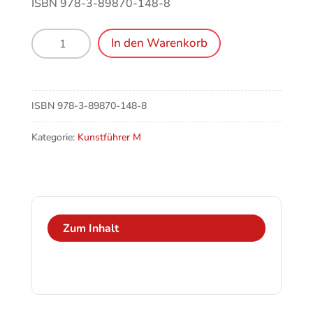
ISBN 978-3-89870-148-8
München,
In den Warenkorb
Olympiadorf
,
Ökumenisches
Kirchenzentrum
ISBN
978-3-89870-148-8
und
Menge
Kategorie:
Kunstführer M
Zum Inhalt