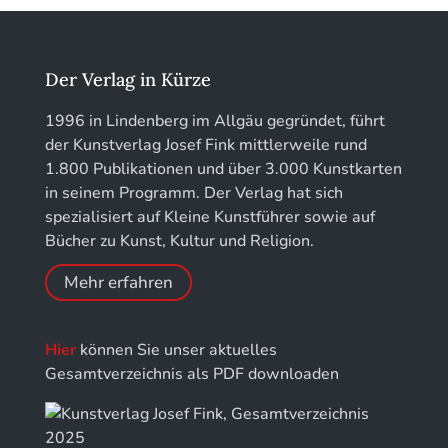
löhe:porträts
Jahrbuch des Landkreises Lindau
Der Verlag in Kürze
Jahresschriften der DGC Deutsche Gesellschaft
1996 in Lindenberg im Allgäu gegründet, führt
für Chronometrie
der Kunstverlag Josef Fink mittlerweile rund
1.800 Publikationen und über 3.000 Kunstkarten
Jahrbuch der Stiftung Thüringer Schlösser und
in seinem Programm. Der Verlag hat sich
Gärten
spezialisiert auf Kleine Kunstführer sowie auf
Bücher zu Kunst, Kultur und Religion.
Mehr erfahren
Hier
können Sie unser aktuelles
Gesamtverzeichnis als PDF downloaden