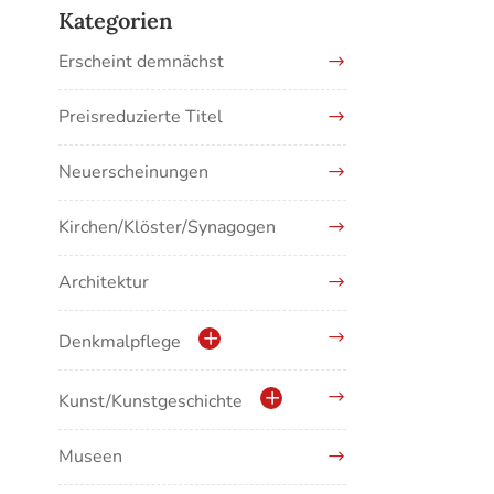
Kategorien
Erscheint demnächst
Preisreduzierte Titel
Neuerscheinungen
Kirchen/Klöster/Synagogen
Architektur
Denkmalpflege
Kulturdenkmale in Baden-
Kunst/Kunstgeschichte
Württemberg
Museen
Antike/Mittelalter