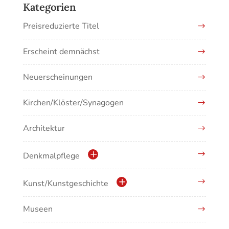
Kategorien
Preisreduzierte Titel
Erscheint demnächst
Neuerscheinungen
Kirchen/Klöster/Synagogen
Architektur
Denkmalpflege
Kulturdenkmale in Baden-Württemberg
Kunst/Kunstgeschichte
Museen
Antike/Mittelalter