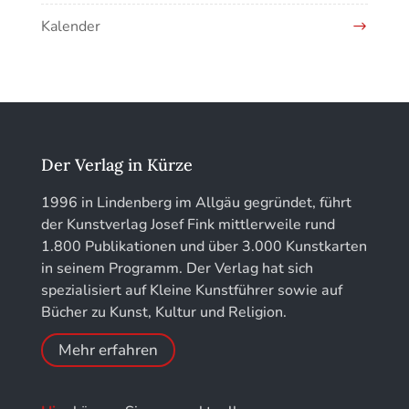
Kunstführer H
Kalender
Jahrbuch des Vereins für Christliche Kunst in
Kunstführer IJ
München
Kunstführer K
löhe:porträts
Kunstführer L
Jahrbuch des Landkreises Lindau
Der Verlag in Kürze
Kunstführer M
Jahresschriften der DGC Deutsche Gesellschaft
1996 in Lindenberg im Allgäu gegründet, führt
für Chronometrie
der Kunstverlag Josef Fink mittlerweile rund
Kunstführer NO
1.800 Publikationen und über 3.000 Kunstkarten
Jahrbuch der Stiftung Thüringer Schlösser und
in seinem Programm. Der Verlag hat sich
Gärten
Kunstführer PQ
spezialisiert auf Kleine Kunstführer sowie auf
Bücher zu Kunst, Kultur und Religion.
Kunstführer R
Mehr erfahren
Kunstführer S