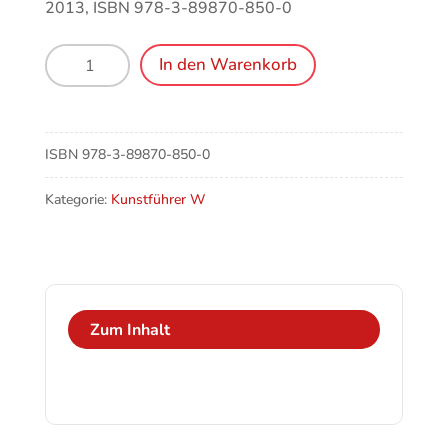
2013, ISBN 978-3-89870-850-0
Weilheim
In den Warenkorb
i.
OB,
Kirchen
und
ISBN
978-3-89870-850-0
Kapellen
in
Kategorie:
Kunstführer W
der
Pfarreiengemeinschaft
Menge
Zum Inhalt