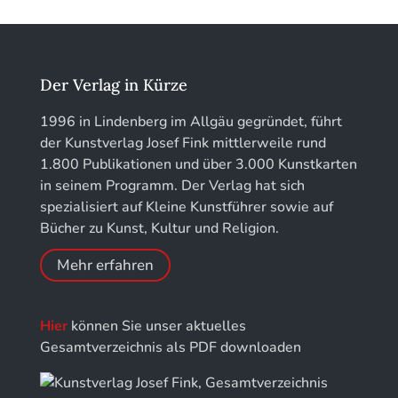
löhe:porträts
Jahrbuch des Landkreises Lindau
Der Verlag in Kürze
Jahresschriften der DGC Deutsche Gesellschaft
1996 in Lindenberg im Allgäu gegründet, führt
für Chronometrie
der Kunstverlag Josef Fink mittlerweile rund
1.800 Publikationen und über 3.000 Kunstkarten
Jahrbuch der Stiftung Thüringer Schlösser und
in seinem Programm. Der Verlag hat sich
Gärten
spezialisiert auf Kleine Kunstführer sowie auf
Bücher zu Kunst, Kultur und Religion.
Mehr erfahren
Hier
können Sie unser aktuelles
Gesamtverzeichnis als PDF downloaden