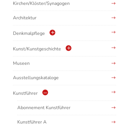
Kirchen/Klöster/Synagogen
Architektur
Denkmalpflege
Kulturdenkmale in Baden-Württemberg
Kunst/Kunstgeschichte
Museen
Antike/Mittelalter
Ausstellungskataloge
Renaissance/Barock/19. Jahrhundert
Moderne/Gegenwartskunst
Kunstführer
Übergreifende Darstellungen
Abonnement Kunstführer
Kunstführer A