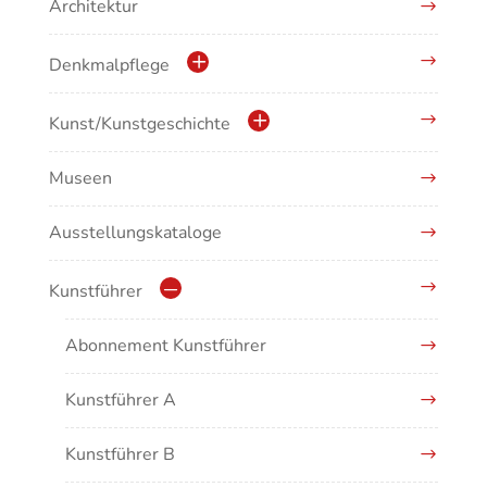
Architektur
Denkmalpflege
Kulturdenkmale in Baden-Württemberg
Kunst/Kunstgeschichte
Museen
Antike/Mittelalter
Ausstellungskataloge
Renaissance/Barock/19. Jahrhundert
Moderne/Gegenwartskunst
Kunstführer
Übergreifende Darstellungen
Abonnement Kunstführer
Kunstführer A
Kunstführer B