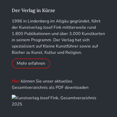
Jahrbuch des Landkreises Lindau
Der Verlag in Kürze
Jahresschriften der DGC Deutsche Gesellschaft
1996 in Lindenberg im Allgäu gegründet, führt
für Chronometrie
der Kunstverlag Josef Fink mittlerweile rund
1.800 Publikationen und über 3.000 Kunstkarten
Jahrbuch der Stiftung Thüringer Schlösser und
in seinem Programm. Der Verlag hat sich
Gärten
spezialisiert auf Kleine Kunstführer sowie auf
Bücher zu Kunst, Kultur und Religion.
Mehr erfahren
Hier
können Sie unser aktuelles
Gesamtverzeichnis als PDF downloaden