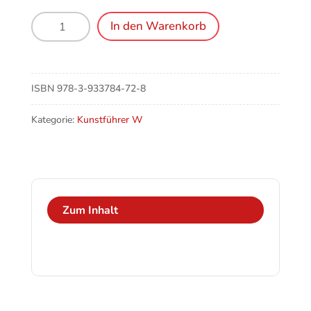
Wangen,
In den Warenkorb
Sankt
Konrad
und
Rosenkranzkapelle
ISBN
978-3-933784-72-8
Menge
Kategorie:
Kunstführer W
Zum Inhalt