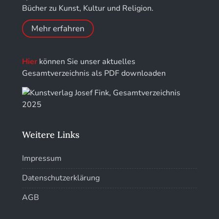
Bücher zu Kunst, Kultur und Religion.
Kunstführer R
Mehr erfahren
Kunstführer S
Hier
können Sie unser aktuelles
Kunstführer Sch
Gesamtverzeichnis als PDF downloaden
Kunstführer St
Kunstführer T-V
Weitere Links
Kunstführer W
Impressum
Kunstführer XYZ
Datenschutzerklärung
AGB