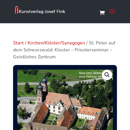
Start
/
Kirchen/Klöster/Synagogen
/ St. Peter auf
dem Schwarzwald: Kloster – Priesterseminar –
Geistliches Zentrum