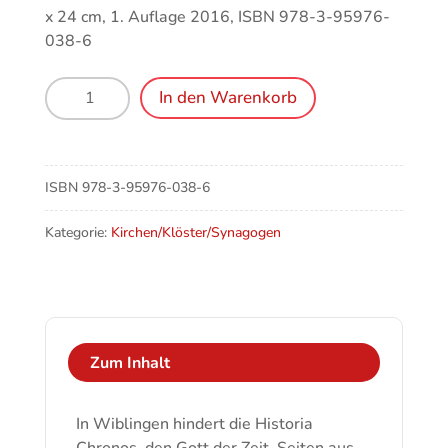
x 24 cm, 1. Auflage 2016, ISBN 978-3-95976-
038-6
St.
In den Warenkorb
Peter
auf
dem
Schwarzwald:
ISBN
978-3-95976-038-6
Kloster
–
Kategorie:
Kirchen/Klöster/Synagogen
Priesterseminar
–
Geistliches
Zentrum
Menge
Zum Inhalt
In Wiblingen hindert die Historia
Chronos, den Gott der Zeit, Seiten aus