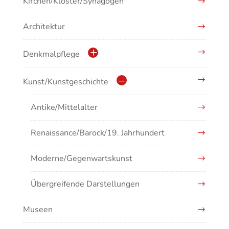
Kirchen/Klöster/Synagogen
Architektur
Denkmalpflege
Kulturdenkmale in Baden-Württemberg
Kunst/Kunstgeschichte
Antike/Mittelalter
Renaissance/Barock/19. Jahrhundert
Moderne/Gegenwartskunst
Übergreifende Darstellungen
Museen