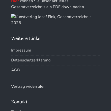
Hier
können Sie unser aktuelles
Kunstführer Sch
Gesamtverzeichnis als PDF downloaden
Kunstführer St
Kunstführer T-V
Weitere Links
Kunstführer W
Impressum
Kunstführer XYZ
Datenschutzerklärung
AGB
Vertrag widerrufen
Kontakt