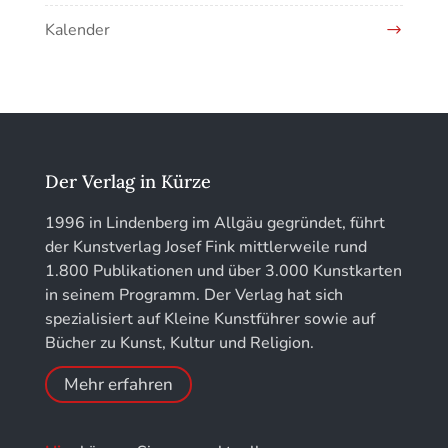
Kunstführer H
Kalender
Jahrbuch des Vereins für Christliche Kunst in
Kunstführer IJ
München
Kunstführer K
löhe:porträts
Kunstführer L
Jahrbuch des Landkreises Lindau
Der Verlag in Kürze
Kunstführer M
Jahresschriften der DGC Deutsche Gesellschaft
1996 in Lindenberg im Allgäu gegründet, führt
für Chronometrie
der Kunstverlag Josef Fink mittlerweile rund
Kunstführer NO
1.800 Publikationen und über 3.000 Kunstkarten
Jahrbuch der Stiftung Thüringer Schlösser und
in seinem Programm. Der Verlag hat sich
Gärten
Kunstführer PQ
spezialisiert auf Kleine Kunstführer sowie auf
Bücher zu Kunst, Kultur und Religion.
Kunstführer R
Mehr erfahren
Kunstführer S