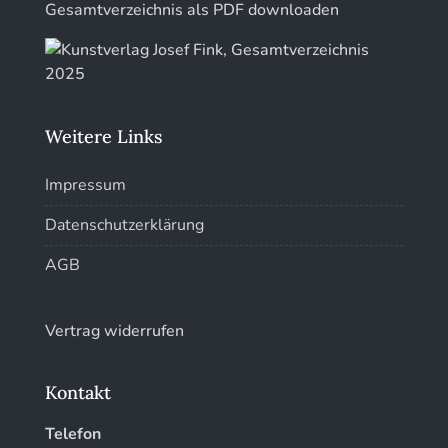
Kunstführer Sch
Gesamtverzeichnis als PDF downloaden
Kunstführer St
Kunstführer T-V
Weitere Links
Kunstführer W
Impressum
Kunstführer XYZ
Datenschutzerklärung
AGB
Vertrag widerrufen
Kontakt
Telefon