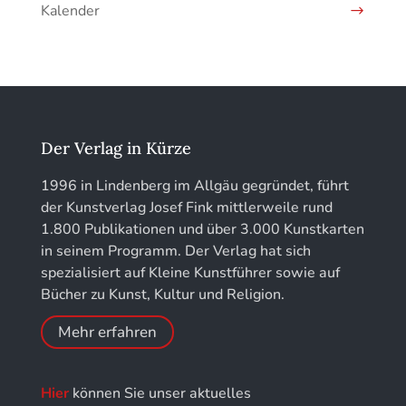
Kunstführer H
Kalender
Jahrbuch des Vereins für Christliche Kunst in
Kunstführer IJ
München
Kunstführer K
löhe:porträts
Kunstführer L
Jahrbuch des Landkreises Lindau
Der Verlag in Kürze
Kunstführer M
Jahresschriften der DGC Deutsche Gesellschaft
1996 in Lindenberg im Allgäu gegründet, führt
für Chronometrie
der Kunstverlag Josef Fink mittlerweile rund
Kunstführer NO
1.800 Publikationen und über 3.000 Kunstkarten
Jahrbuch der Stiftung Thüringer Schlösser und
in seinem Programm. Der Verlag hat sich
Gärten
Kunstführer PQ
spezialisiert auf Kleine Kunstführer sowie auf
Bücher zu Kunst, Kultur und Religion.
Kunstführer R
Mehr erfahren
Kunstführer S
Hier
können Sie unser aktuelles