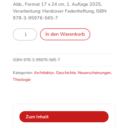
Abb., Format 17 x 24 cm, 1. Auflage 2025,
Verarbeitung: Hardcover Fadenheftung, ISBN
978-3-95976-565-7
Servus,
In den Warenkorb
Madonna!
Münchens
Haus-
und
ISBN
978-3-95976-565-7
Wunder-
Madonnen
Kategorien:
Architektur
,
Geschichte
,
Neuerscheinungen
,
Menge
Theologie
Zum Inhalt