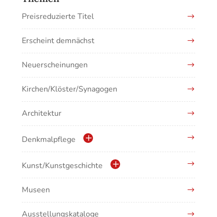
Preisreduzierte Titel
Erscheint demnächst
Neuerscheinungen
Kirchen/Klöster/Synagogen
Architektur
Denkmalpflege
Kulturdenkmale in Baden-Württemberg
Kunst/Kunstgeschichte
Museen
Antike/Mittelalter
Ausstellungskataloge
Renaissance/Barock/19. Jahrhundert