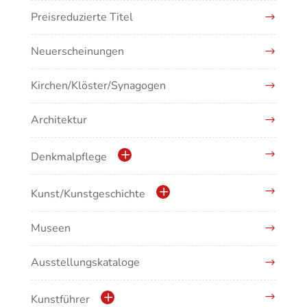
Preisreduzierte Titel
Neuerscheinungen
Kirchen/Klöster/Synagogen
Architektur
Denkmalpflege
Kulturdenkmale in Baden-Württemberg
Kunst/Kunstgeschichte
Museen
Antike/Mittelalter
Ausstellungskataloge
Renaissance/Barock/19. Jahrhundert
Moderne/Gegenwartskunst
Kunstführer