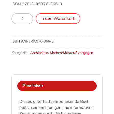
ISBN 978-3-95976-366-0
Ravensburger
In den Warenkorb
Engel
–
Ein
Streifzug
ISBN
978-3-95976-366-0
auf
himmlischen
Kategorien:
Architektur
,
Kirchen/Klöster/Synagogen
Pfaden
Menge
Zum Inhalt
Dieses unterhaltsam zu lesende Buch
lädt zu einem launigen und informativen
Spaziergang durch die historische