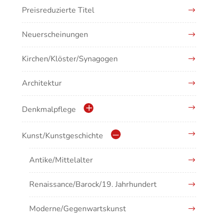
Preisreduzierte Titel
Neuerscheinungen
Kirchen/Klöster/Synagogen
Architektur
Denkmalpflege
Kulturdenkmale in Baden-Württemberg
Kunst/Kunstgeschichte
Antike/Mittelalter
Renaissance/Barock/19. Jahrhundert
Moderne/Gegenwartskunst