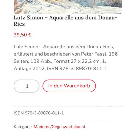
Lutz Simon – Aquarelle aus dem Donau-
Ries
39,50
€
Lutz Simon – Aquarelle aus dem Donau-Ries,
erläutert und beschrieben von Peter Fassl, 196
Seiten, 109 Abb., Format 27 x 22,2 cm, 1.
Auflage 2012, ISBN 978-3-89870-811-1
Lutz
In den Warenkorb
Simon
–
Aquarelle
aus
ISBN
978-3-89870-811-1
dem
Donau-
Kategorie:
Moderne/Gegenwartskunst
Ries