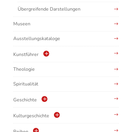
Übergreifende Darstellungen
Museen
Ausstellungskataloge
Kunstführer
Theologie
Abonnement Kunstführer
Spiritualität
Kunstführer A
Kunstführer B
Geschichte
Kunstführer CD
Geschichte der Stadt Waldshut
Kulturgeschichte
Kunstführer E
Krippen
Reihen