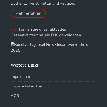
Bücher zu Kunst, Kultur und Religion.
Kunstführer R
Mehr erfahren
Kunstführer S
Hier
können Sie unser aktuelles
Kunstführer Sch
Gesamtverzeichnis als PDF downloaden
Kunstführer St
Kunstführer T-V
Weitere Links
Kunstführer W
Impressum
Kunstführer XYZ
Datenschutzerklärung
AGB