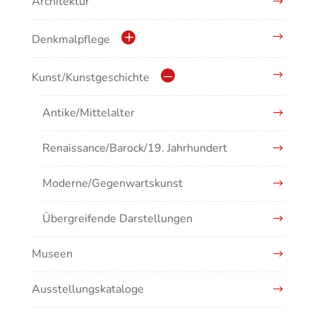
Architektur
Denkmalpflege
Kulturdenkmale in Baden-Württemberg
Kunst/Kunstgeschichte
Antike/Mittelalter
Renaissance/Barock/19. Jahrhundert
Moderne/Gegenwartskunst
Übergreifende Darstellungen
Museen
Ausstellungskataloge