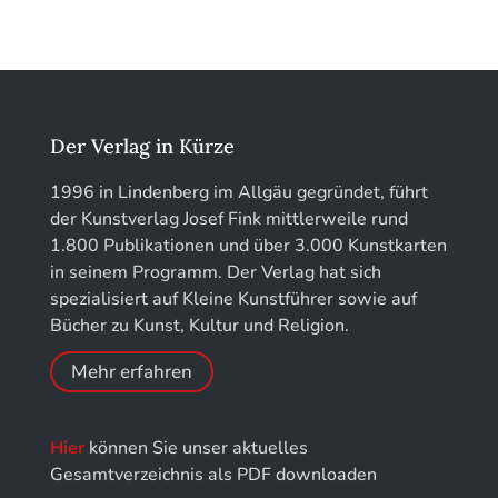
Kunstführer IJ
München
Kunstführer K
löhe:porträts
Kunstführer L
Jahrbuch des Landkreises Lindau
Der Verlag in Kürze
Kunstführer M
Jahresschriften der DGC Deutsche Gesellschaft
1996 in Lindenberg im Allgäu gegründet, führt
für Chronometrie
der Kunstverlag Josef Fink mittlerweile rund
Kunstführer NO
1.800 Publikationen und über 3.000 Kunstkarten
Jahrbuch der Stiftung Thüringer Schlösser und
in seinem Programm. Der Verlag hat sich
Gärten
Kunstführer PQ
spezialisiert auf Kleine Kunstführer sowie auf
Bücher zu Kunst, Kultur und Religion.
Kunstführer R
Mehr erfahren
Kunstführer S
Hier
können Sie unser aktuelles
Kunstführer Sch
Gesamtverzeichnis als PDF downloaden