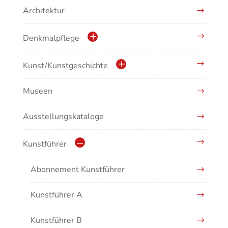
Architektur
Denkmalpflege
Kulturdenkmale in Baden-Württemberg
Kunst/Kunstgeschichte
Museen
Antike/Mittelalter
Ausstellungskataloge
Renaissance/Barock/19. Jahrhundert
Moderne/Gegenwartskunst
Kunstführer
Übergreifende Darstellungen
Abonnement Kunstführer
Kunstführer A
Kunstführer B