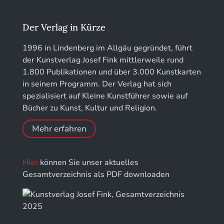
Jahrbuch des Landkreises Lindau
Der Verlag in Kürze
Jahresschriften der DGC Deutsche Gesellschaft
1996 in Lindenberg im Allgäu gegründet, führt
für Chronometrie
der Kunstverlag Josef Fink mittlerweile rund
1.800 Publikationen und über 3.000 Kunstkarten
Jahrbuch der Stiftung Thüringer Schlösser und
in seinem Programm. Der Verlag hat sich
Gärten
spezialisiert auf Kleine Kunstführer sowie auf
Bücher zu Kunst, Kultur und Religion.
Mehr erfahren
Hier
können Sie unser aktuelles
Gesamtverzeichnis als PDF downloaden