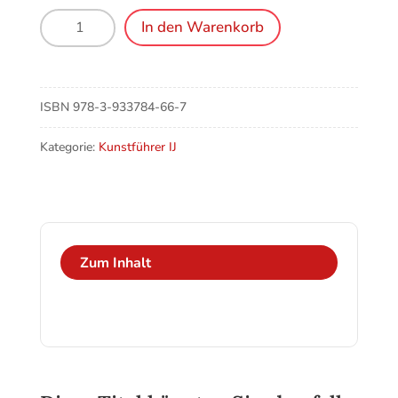
Immenstaad,
In den Warenkorb
Katholische
Pfarrkirche
St.
Jodokus
ISBN
978-3-933784-66-7
Menge
Kategorie:
Kunstführer IJ
Zum Inhalt