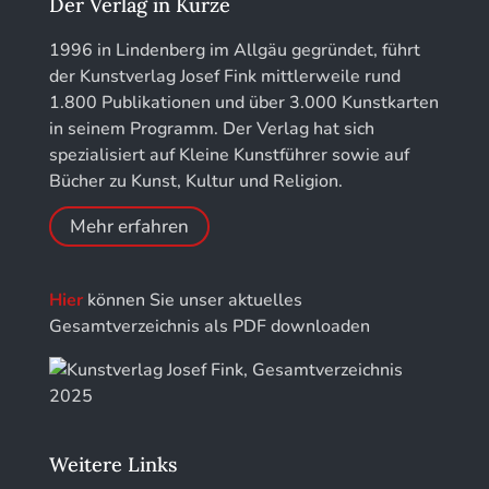
Der Verlag in Kürze
Kunstführer M
Jahresschriften der DGC Deutsche Gesellschaft
1996 in Lindenberg im Allgäu gegründet, führt
für Chronometrie
der Kunstverlag Josef Fink mittlerweile rund
Kunstführer NO
1.800 Publikationen und über 3.000 Kunstkarten
Jahrbuch der Stiftung Thüringer Schlösser und
in seinem Programm. Der Verlag hat sich
Gärten
Kunstführer PQ
spezialisiert auf Kleine Kunstführer sowie auf
Bücher zu Kunst, Kultur und Religion.
Kunstführer R
Mehr erfahren
Kunstführer S
Hier
können Sie unser aktuelles
Kunstführer Sch
Gesamtverzeichnis als PDF downloaden
Kunstführer St
Kunstführer T-V
Weitere Links
Kunstführer W