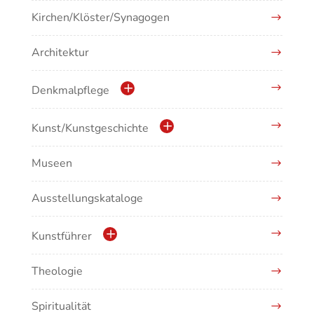
Kirchen/Klöster/Synagogen
Architektur
Denkmalpflege
Kulturdenkmale in Baden-Württemberg
Kunst/Kunstgeschichte
Museen
Antike/Mittelalter
Ausstellungskataloge
Renaissance/Barock/19. Jahrhundert
Moderne/Gegenwartskunst
Kunstführer
Übergreifende Darstellungen
Theologie
Abonnement Kunstführer
Spiritualität
Kunstführer A