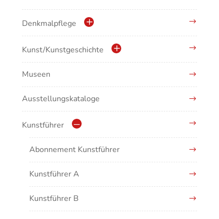
Denkmalpflege
Kulturdenkmale in Baden-Württemberg
Kunst/Kunstgeschichte
Museen
Antike/Mittelalter
Ausstellungskataloge
Renaissance/Barock/19. Jahrhundert
Moderne/Gegenwartskunst
Kunstführer
Übergreifende Darstellungen
Abonnement Kunstführer
Kunstführer A
Kunstführer B