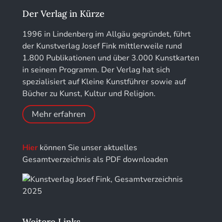
Jahrbuch des Landkreises Lindau
Der Verlag in Kürze
Jahresschriften der DGC Deutsche Gesellschaft
1996 in Lindenberg im Allgäu gegründet, führt
für Chronometrie
der Kunstverlag Josef Fink mittlerweile rund
1.800 Publikationen und über 3.000 Kunstkarten
Jahrbuch der Stiftung Thüringer Schlösser und
in seinem Programm. Der Verlag hat sich
Gärten
spezialisiert auf Kleine Kunstführer sowie auf
Bücher zu Kunst, Kultur und Religion.
Mehr erfahren
Hier
können Sie unser aktuelles
Gesamtverzeichnis als PDF downloaden
Weitere Links