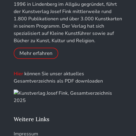
Kunstführer M
Jahresschriften der DGC Deutsche Gesellschaft
1996 in Lindenberg im Allgäu gegründet, führt
für Chronometrie
der Kunstverlag Josef Fink mittlerweile rund
Kunstführer NO
1.800 Publikationen und über 3.000 Kunstkarten
Jahrbuch der Stiftung Thüringer Schlösser und
in seinem Programm. Der Verlag hat sich
Gärten
Kunstführer PQ
spezialisiert auf Kleine Kunstführer sowie auf
Bücher zu Kunst, Kultur und Religion.
Kunstführer R
Mehr erfahren
Kunstführer S
Hier
können Sie unser aktuelles
Kunstführer Sch
Gesamtverzeichnis als PDF downloaden
Kunstführer St
Kunstführer T-V
Weitere Links
Kunstführer W
Impressum