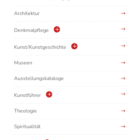
Architektur
Denkmalpflege
Kulturdenkmale in Baden-Württemberg
Kunst/Kunstgeschichte
Museen
Antike/Mittelalter
Ausstellungskataloge
Renaissance/Barock/19. Jahrhundert
Moderne/Gegenwartskunst
Kunstführer
Übergreifende Darstellungen
Theologie
Abonnement Kunstführer
Spiritualität
Kunstführer A