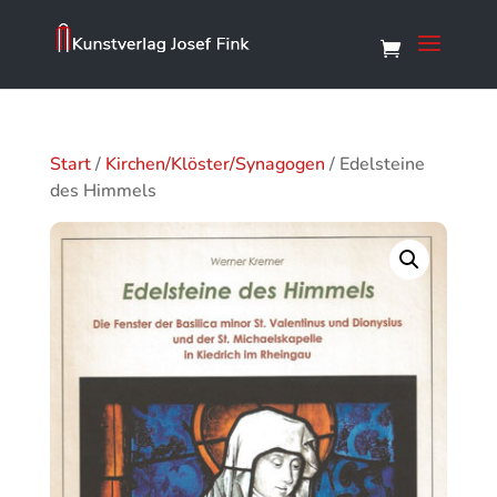
Start
/
Kirchen/Klöster/Synagogen
/ Edelsteine
des Himmels