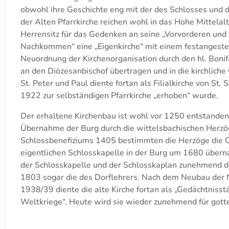
obwohl ihre Geschichte eng mit der des Schlosses und d
der Alten Pfarrkirche reichen wohl in das Hohe Mittelal
Herrensitz für das Gedenken an seine „Vorvorderen und 
Nachkommen“ eine „Eigenkirche“ mit einem festangestellt
Neuordnung der Kirchenorganisation durch den hl. Boni
an den Diözesanbischof übertragen und in die kirchliche
St. Peter und Paul diente fortan als Filialkirche von St. 
1922 zur selbständigen Pfarrkirche „erhoben“ wurde.
Der erhaltene Kirchenbau ist wohl vor 1250 entstanden
Übernahme der Burg durch die wittelsbachischen Herzög
Schlossbenefiziums 1405 bestimmten die Herzöge die O
eigentlichen Schlosskapelle in der Burg um 1680 überna
der Schlosskapelle und der Schlosskaplan zunehmend d
1803 sogar die des Dorflehrers. Nach dem Neubau der N
1938/39 diente die alte Kirche fortan als „Gedächtnisstä
Weltkriege“. Heute wird sie wieder zunehmend für gott