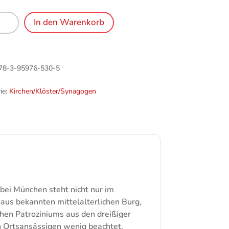
In den Warenkorb
n
irchen
78-3-95976-530-5
ie:
Kirchen/Klöster/Synagogen
ald
e
 bei München steht nicht nur im
aus bekannten mittelalterlichen Burg,
hen Patroziniums aus den dreißiger
n Ortsansässigen wenig beachtet,