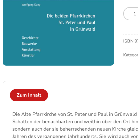
Die
beide
Pfarrk
St.
Peter
ISBN
9
und
Paul
Kategor
in
Grünw
Meng
Zum Inhalt
Die Alte Pfarrkirche von St. Peter und Paul in Grünwald
Schatten der benachbarten und weithin über den Ort hin
sondern auch der sie beherrschenden neuen Kirche gleic
Jahren des vergangenen Jahrhunderts. Sie wird auch vo