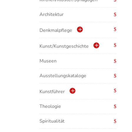
Architektur
Denkmalpflege
Kulturdenkmale in Baden-
Kunst/Kunstgeschichte
Württemberg
Museen
Antike/Mittelalter
Ausstellungskataloge
Renaissance/Barock/19.
Jahrhundert
Kunstführer
Moderne/Gegenwartskunst
Theologie
Abonnement Kunstführer
Übergreifende Darstellungen
Spiritualität
Kunstführer A