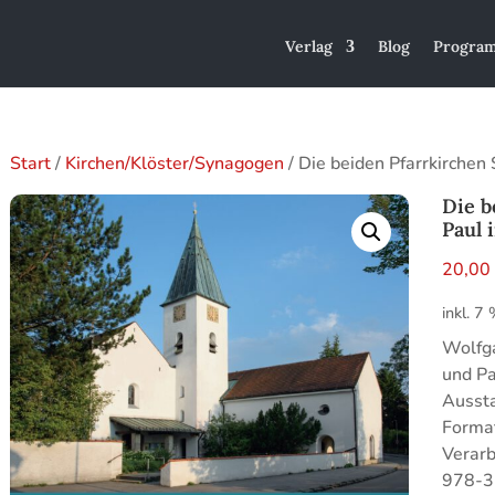
Verlag
Blog
Progra
Start
/
Kirchen/Klöster/Synagogen
/ Die beiden Pfarrkirchen
Die b
Paul 
20,0
inkl. 7
Wolfga
und Pa
Aussta
Format
Verarb
978-3