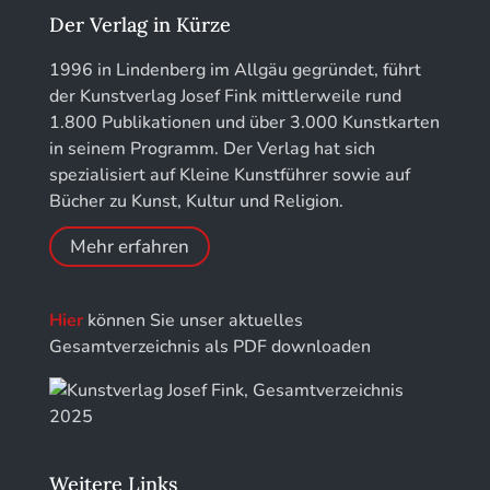
Kunstführer L
Jahrbuch des Landkreises Lindau
Der Verlag in Kürze
Kunstführer M
Jahresschriften der DGC Deutsche Gesellschaft
1996 in Lindenberg im Allgäu gegründet, führt
für Chronometrie
der Kunstverlag Josef Fink mittlerweile rund
Kunstführer NO
1.800 Publikationen und über 3.000 Kunstkarten
Jahrbuch der Stiftung Thüringer Schlösser und
in seinem Programm. Der Verlag hat sich
Gärten
Kunstführer PQ
spezialisiert auf Kleine Kunstführer sowie auf
Bücher zu Kunst, Kultur und Religion.
Kunstführer R
Mehr erfahren
Kunstführer S
Hier
können Sie unser aktuelles
Kunstführer Sch
Gesamtverzeichnis als PDF downloaden
Kunstführer St
Kunstführer T-V
Weitere Links