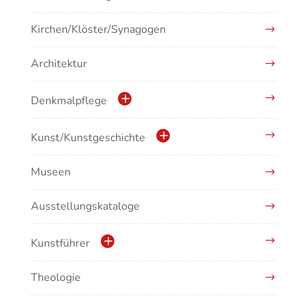
Kirchen/Klöster/Synagogen
Architektur
Denkmalpflege
Kulturdenkmale in Baden-Württemberg
Kunst/Kunstgeschichte
Museen
Antike/Mittelalter
Ausstellungskataloge
Renaissance/Barock/19. Jahrhundert
Moderne/Gegenwartskunst
Kunstführer
Übergreifende Darstellungen
Theologie
Abonnement Kunstführer