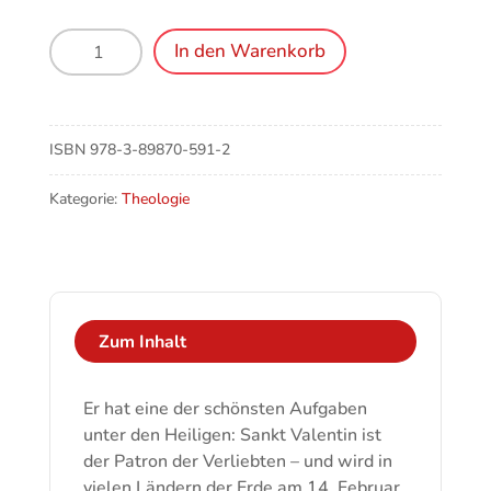
Der
In den Warenkorb
Heilige
Valentin
-
Patron
ISBN
978-3-89870-591-2
der
Liebenden
Kategorie:
Theologie
Menge
Zum Inhalt
Er hat eine der schönsten Aufgaben
unter den Heiligen: Sankt Valentin ist
der Patron der Verliebten – und wird in
vielen Ländern der Erde am 14. Februar