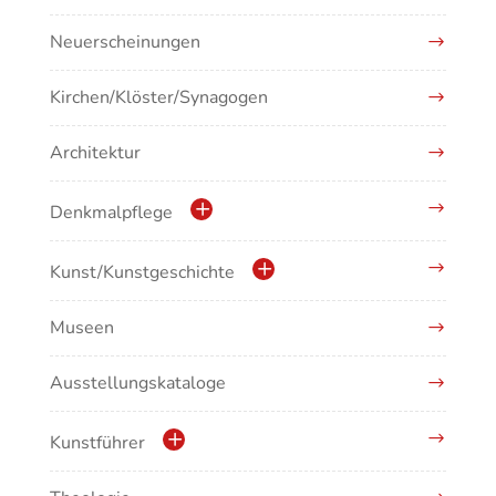
Neuerscheinungen
Kirchen/Klöster/Synagogen
Architektur
Denkmalpflege
Kulturdenkmale in Baden-Württemberg
Kunst/Kunstgeschichte
Museen
Antike/Mittelalter
Ausstellungskataloge
Renaissance/Barock/19. Jahrhundert
Moderne/Gegenwartskunst
Kunstführer
Übergreifende Darstellungen