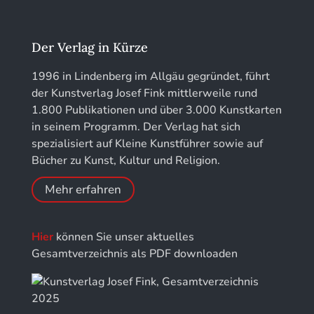
Kunstführer K
löhe:porträts
Kunstführer L
Jahrbuch des Landkreises Lindau
Der Verlag in Kürze
Kunstführer M
Jahresschriften der DGC Deutsche Gesellschaft
1996 in Lindenberg im Allgäu gegründet, führt
für Chronometrie
der Kunstverlag Josef Fink mittlerweile rund
Kunstführer NO
1.800 Publikationen und über 3.000 Kunstkarten
Jahrbuch der Stiftung Thüringer Schlösser und
in seinem Programm. Der Verlag hat sich
Gärten
Kunstführer PQ
spezialisiert auf Kleine Kunstführer sowie auf
Bücher zu Kunst, Kultur und Religion.
Kunstführer R
Mehr erfahren
Kunstführer S
Hier
können Sie unser aktuelles
Kunstführer Sch
Gesamtverzeichnis als PDF downloaden
Kunstführer St