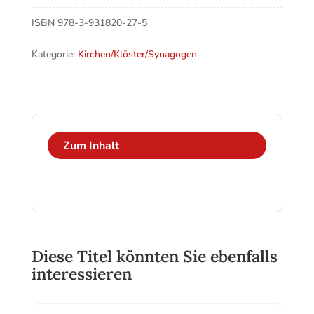
Mannheim,
Festschrift
ISBN
978-3-931820-27-5
zur
Altarweihe
Kategorie:
Kirchen/Klöster/Synagogen
der
Jesuitenkirche
Mannheim
Menge
Zum Inhalt
Diese Titel könnten Sie ebenfalls
interessieren