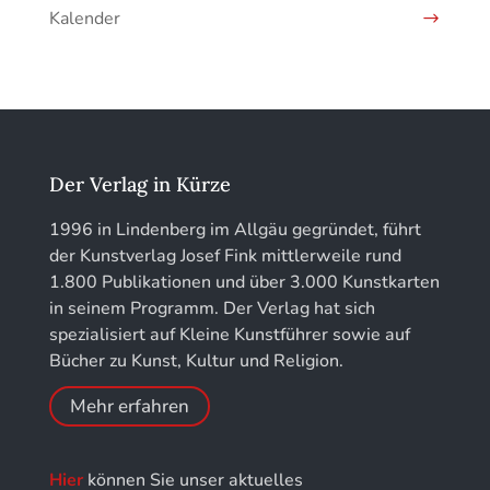
Kunstführer H
Kalender
Jahrbuch des Vereins für Christliche Kunst in
Kunstführer IJ
München
Kunstführer K
löhe:porträts
Kunstführer L
Jahrbuch des Landkreises Lindau
Der Verlag in Kürze
Kunstführer M
Jahresschriften der DGC Deutsche Gesellschaft
1996 in Lindenberg im Allgäu gegründet, führt
für Chronometrie
der Kunstverlag Josef Fink mittlerweile rund
Kunstführer NO
1.800 Publikationen und über 3.000 Kunstkarten
Jahrbuch der Stiftung Thüringer Schlösser und
in seinem Programm. Der Verlag hat sich
Gärten
Kunstführer PQ
spezialisiert auf Kleine Kunstführer sowie auf
Bücher zu Kunst, Kultur und Religion.
Kunstführer R
Mehr erfahren
Kunstführer S
Hier
können Sie unser aktuelles