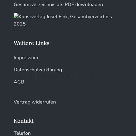
Kunstführer Sch
Gesamtverzeichnis als PDF downloaden
Kunstführer St
Kunstführer T-V
Weitere Links
Kunstführer W
Impressum
Kunstführer XYZ
Datenschutzerklärung
AGB
Vertrag widerrufen
Kontakt
Telefon