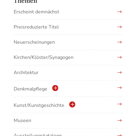
Themen
Erscheint demnächst
Preisreduzierte Titel
Neuerscheinungen
Kirchen/Klöster/Synagogen
Architektur
Denkmalpflege
Kulturdenkmale in Baden-Württemberg
Kunst/Kunstgeschichte
Museen
Antike/Mittelalter
Ausstellungskataloge
Renaissance/Barock/19. Jahrhundert