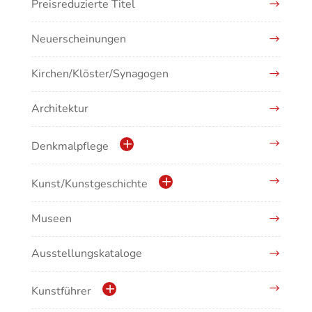
Preisreduzierte Titel
Neuerscheinungen
Kirchen/Klöster/Synagogen
Architektur
Denkmalpflege
Kulturdenkmale in Baden-Württemberg
Kunst/Kunstgeschichte
Museen
Antike/Mittelalter
Ausstellungskataloge
Renaissance/Barock/19. Jahrhundert
Moderne/Gegenwartskunst
Kunstführer