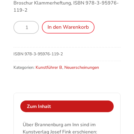
Broschur Klammerheftung, ISBN 978-3-95976-
119-2
Brannenburg
In den Warenkorb
am
Inn,
Die
Wendelsteinkirche
ISBN
978-3-95976-119-2
Menge
Kategorien:
Kunstführer B
,
Neuerscheinungen
Zum Inhalt
Über Brannenburg am Inn sind im
Kunstverlag Josef Fink erschienen: