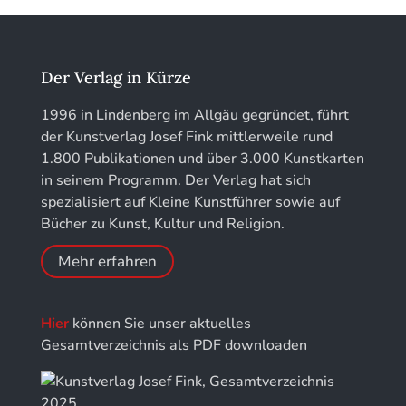
Kunstführer K
löhe:porträts
Kunstführer L
Jahrbuch des Landkreises Lindau
Der Verlag in Kürze
Kunstführer M
Jahresschriften der DGC Deutsche Gesellschaft
1996 in Lindenberg im Allgäu gegründet, führt
für Chronometrie
der Kunstverlag Josef Fink mittlerweile rund
Kunstführer NO
1.800 Publikationen und über 3.000 Kunstkarten
Jahrbuch der Stiftung Thüringer Schlösser und
in seinem Programm. Der Verlag hat sich
Gärten
Kunstführer PQ
spezialisiert auf Kleine Kunstführer sowie auf
Bücher zu Kunst, Kultur und Religion.
Kunstführer R
Mehr erfahren
Kunstführer S
Hier
können Sie unser aktuelles
Kunstführer Sch
Gesamtverzeichnis als PDF downloaden
Kunstführer St