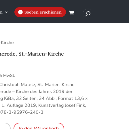
m
Soeben erschienen
-Kirche
herode, St.-Marien-Kirche
€
 % MwSt.
hristoph Maletz, St.-Marien-Kirche
erode – Kirche des Jahres 2019 der
ng KiBa, 32 Seiten, 34 Abb., Format 13,6 x
 1. Auflage 2019, Kunstverlag Josef Fink,
978-3-95976-240-3
erode,
In den Warenkorb