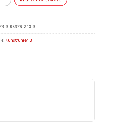
n-
e
78-3-95976-240-3
ie:
Kunstführer B