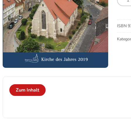
St.-
Marie
Kirche
Meng
ISBN
9
Kategor
Zum Inhalt