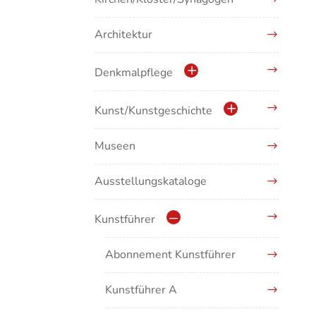
Architektur
Denkmalpflege
Kulturdenkmale in Baden-
Kunst/Kunstgeschichte
Württemberg
Museen
Antike/Mittelalter
Ausstellungskataloge
Renaissance/Barock/19.
Jahrhundert
Kunstführer
Moderne/Gegenwartskunst
Abonnement Kunstführer
Übergreifende Darstellungen
Kunstführer A