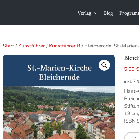
Verlag
Blog
Program
Start
/
Kunstführer
/
Kunstführer B
/ Bleicherode, St.-Marien
Bleic
5,00
inkl. 7
Hans-C
Bleich
Stiftu
19 cm,
ISBN 
Bleich