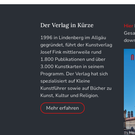
löhe:porträts
Jahrbuch des Landkreises Lindau
Der Verlag in Kürze
Hier
Gesa
Jahresschriften der DGC
1996 in Lindenberg im Allgäu
down
Deutsche Gesellschaft für
gegründet, führt der Kunstverlag
Chronometrie
Josef Fink mittlerweile rund
1.800 Publikationen und über
Jahrbuch der Stiftung Thüringer
3.000 Kunstkarten in seinem
Schlösser und Gärten
Programm. Der Verlag hat sich
spezialisiert auf Kleine
Kunstführer sowie auf Bücher zu
Kunst, Kultur und Religion.
Mehr erfahren