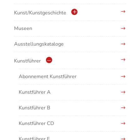
Kulturdenkmale in Baden-Württemberg
Kunst/Kunstgeschichte
Museen
Antike/Mittelalter
Ausstellungskataloge
Renaissance/Barock/19. Jahrhundert
Moderne/Gegenwartskunst
Kunstführer
Übergreifende Darstellungen
Abonnement Kunstführer
Kunstführer A
Kunstführer B
Kunstführer CD
Kunstführer E