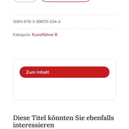
Kath.
Pfarrkirche
St.
ISBN
978-3-89870-034-4
Verena
Menge
Kategorie:
Kunstführer B
Zum Inhalt
Diese Titel könnten Sie ebenfalls
interessieren