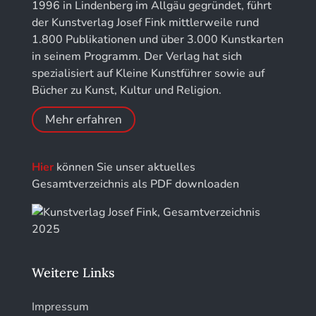
Jahresschriften der DGC Deutsche Gesellschaft
1996 in Lindenberg im Allgäu gegründet, führt
für Chronometrie
der Kunstverlag Josef Fink mittlerweile rund
1.800 Publikationen und über 3.000 Kunstkarten
Jahrbuch der Stiftung Thüringer Schlösser und
in seinem Programm. Der Verlag hat sich
Gärten
spezialisiert auf Kleine Kunstführer sowie auf
Bücher zu Kunst, Kultur und Religion.
Mehr erfahren
Hier
können Sie unser aktuelles
Gesamtverzeichnis als PDF downloaden
Weitere Links
Impressum