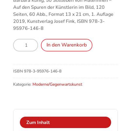
Barbara König, 50 Stillleben von Malerinnen –
Auf den Spuren der Künstlerin im Bild, 120
Seiten, 60 Abb., Format 13 x 21 cm, 1. Auflage
2019, Kunstverlag Josef Fink, ISBN 978-3-
95976-146-8
50
In den Warenkorb
Stillleben
von
Malerinnen
Menge
ISBN
978-3-95976-146-8
Kategorie:
Moderne/Gegenwartskunst
Zum Inhalt