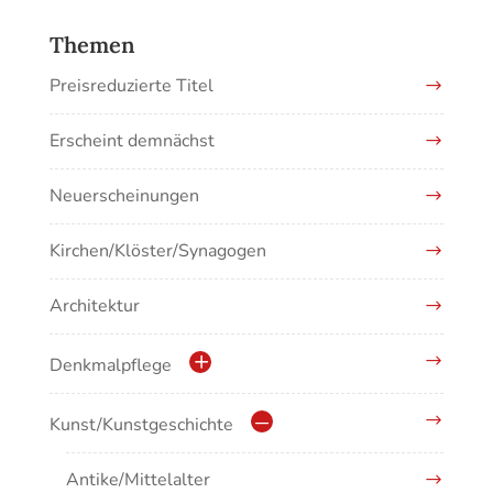
Themen
Preisreduzierte Titel
Erscheint demnächst
Neuerscheinungen
Kirchen/Klöster/Synagogen
Architektur
Denkmalpflege
Kulturdenkmale in Baden-Württemberg
Kunst/Kunstgeschichte
Antike/Mittelalter