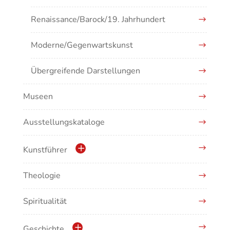
Renaissance/Barock/19. Jahrhundert
Moderne/Gegenwartskunst
Übergreifende Darstellungen
Museen
Ausstellungskataloge
Kunstführer
Theologie
Abonnement Kunstführer
Spiritualität
Kunstführer A
Kunstführer B
Geschichte