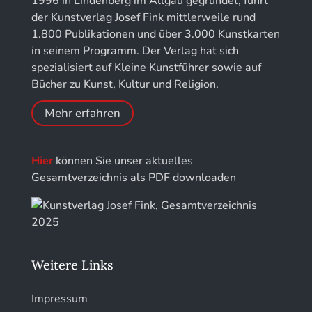
1996 in Lindenberg im Allgäu gegründet, führt
für Chronometrie
der Kunstverlag Josef Fink mittlerweile rund
Kunstführer NO
1.800 Publikationen und über 3.000 Kunstkarten
Jahrbuch der Stiftung Thüringer Schlösser und
in seinem Programm. Der Verlag hat sich
Gärten
Kunstführer PQ
spezialisiert auf Kleine Kunstführer sowie auf
Bücher zu Kunst, Kultur und Religion.
Kunstführer R
Mehr erfahren
Kunstführer S
Hier
können Sie unser aktuelles
Kunstführer Sch
Gesamtverzeichnis als PDF downloaden
Kunstführer St
Kunstführer T-V
Weitere Links
Kunstführer W
Impressum
Kunstführer XYZ