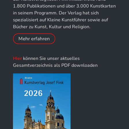
Kunstführer NO
1.800 Publikationen und über 3.000 Kunstkarten
Jahrbuch der Stiftung Thüringer Schlösser und
in seinem Programm. Der Verlag hat sich
Gärten
Kunstführer PQ
spezialisiert auf Kleine Kunstführer sowie auf
Bücher zu Kunst, Kultur und Religion.
Kunstführer R
Mehr erfahren
Kunstführer S
Hier
können Sie unser aktuelles
Kunstführer Sch
Gesamtverzeichnis als PDF downloaden
Kunstführer St
Kunstführer T-V
Kunstführer W
Kunstführer XYZ