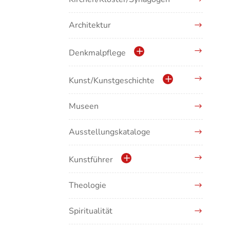
Architektur
Denkmalpflege
Kulturdenkmale in Baden-
Kunst/Kunstgeschichte
Württemberg
Museen
Antike/Mittelalter
Ausstellungskataloge
Renaissance/Barock/19.
Jahrhundert
Kunstführer
Moderne/Gegenwartskunst
Theologie
Abonnement Kunstführer
Übergreifende Darstellungen
Spiritualität
Kunstführer A