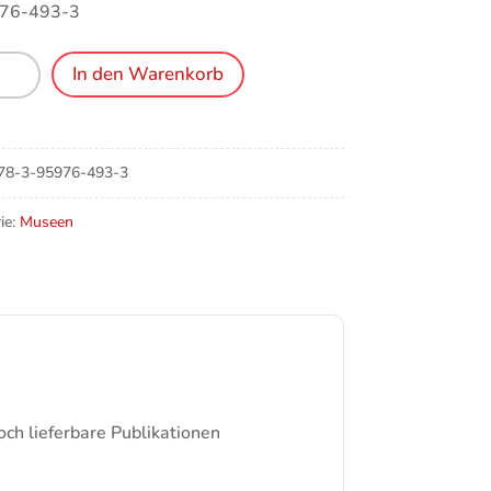
76-493-3
In den Warenkorb
n
teln
ken
78-3-95976-493-3
n
e
ie:
Museen
och lieferbare Publikationen