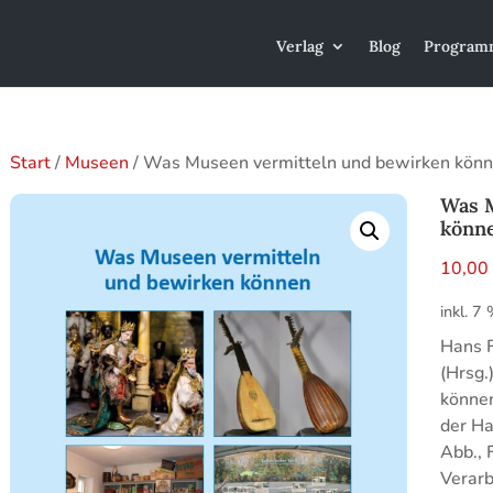
Verlag
Blog
Program
Start
/
Museen
/ Was Museen vermitteln und bewirken kön
Was 
könn
10,0
inkl. 7
Hans F
(Hrsg.
könne
der Ha
Abb., 
Verarb