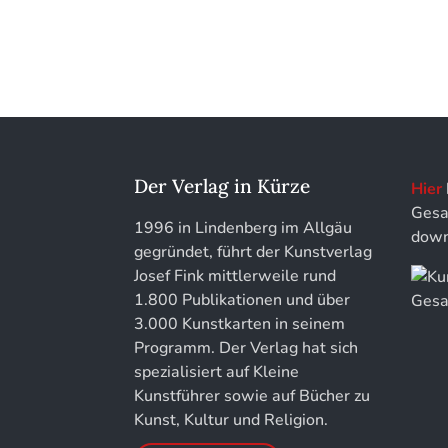
Kunstführer M
Jahresschriften der DGC
Deutsche Gesellschaft für
Chronometrie
Kunstführer NO
Jahrbuch der Stiftung Thüringer
Kunstführer PQ
Schlösser und Gärten
Kunstführer R
Der Verlag in Kürze
Hier
Gesa
Kunstführer S
1996 in Lindenberg im Allgäu
down
gegründet, führt der Kunstverlag
Kunstführer Sch
Josef Fink mittlerweile rund
1.800 Publikationen und über
Kunstführer St
3.000 Kunstkarten in seinem
Programm. Der Verlag hat sich
Kunstführer T-V
spezialisiert auf Kleine
Kunstführer sowie auf Bücher zu
Kunstführer W
Kunst, Kultur und Religion.