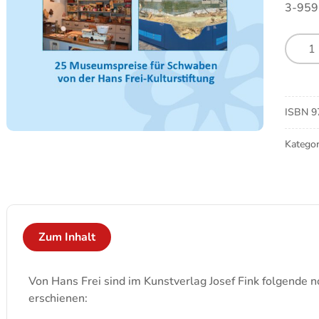
3-959
Was
Musee
vermit
und
bewir
ISBN
9
könne
Meng
Kategor
Zum Inhalt
Von Hans Frei sind im Kunstverlag Josef Fink folgende n
erschienen: