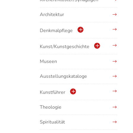
Architektur
Denkmalpflege
Kulturdenkmale in Baden-
Kunst/Kunstgeschichte
Württemberg
Museen
Antike/Mittelalter
Ausstellungskataloge
Renaissance/Barock/19.
Jahrhundert
Kunstführer
Moderne/Gegenwartskunst
Theologie
Abonnement Kunstführer
Übergreifende Darstellungen
Spiritualität
Kunstführer A