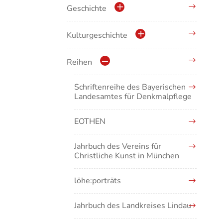
Kunstführer B
Geschichte
Kunstführer CD
Geschichte der Stadt Waldshut
Kulturgeschichte
Kunstführer E
Krippen
Reihen
Kunstführer F
Musikgeschichte
Schriftenreihe des Bayerischen
Landesamtes für Denkmalpflege
Kunstführer G
EOTHEN
Kunstführer H
Jahrbuch des Vereins für
Kunstführer IJ
Christliche Kunst in München
Kunstführer K
löhe:porträts
Kunstführer L
Jahrbuch des Landkreises Lindau