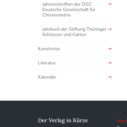
Kunstführer M
Jahresschriften der DGC
Deutsche Gesellschaft für
Chronometrie
Kunstführer NO
Jahrbuch der Stiftung Thüringer
Kunstführer PQ
Schlösser und Gärten
Kunstführer R
Kunstreise
Kunstführer S
Literatur
Kunstführer Sch
Kalender
Kunstführer St
Kunstführer T-V
Kunstführer W
Der Verlag in Kürze
Hier