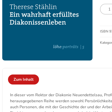
There
Stähli
–
Ein
wahrh
ISBN
9
erfüllt
Diako
Kategor
Meng
Zum Inhalt
In dieser vom Rektor der Diakonie Neuendettelsau, Pro
herausgegebenen Reihe werden sowohl Persönlichkeite
auch Personen, die mit der Geschichte der und der Arbe