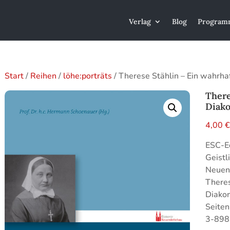
Verlag
Blog
Program
Start
/
Reihen
/
löhe:porträts
/ Therese Stählin – Ein wahrha
There
Diako
4,00
ESC-Ec
Geistl
Neuend
Theres
Diakon
Seiten
3-898