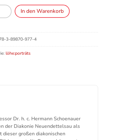
se
In den Warenkorb
n
aft
78-3-89870-977-4
es
nissenleben
ie:
löhe:porträts
e
fessor Dr. h. c. Hermann Schoenauer
n der Diakonie Neuendettelsau als
it dieser großen diakonischen